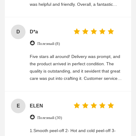
was helpful and friendly. Overall, a fantastic
experience
D
D*a
Полезный (8)
Five stars all around! Delivery was prompt, and
the product arrived in perfect condition. The
quality is outstanding, and it sevident that great
care was put into crafting it. Customer service
was friendly and efficient, ensuring a smooth and
enjoyable shopping experience.
E
ELEN
Полезный (30)
1.Smooth peel-off 2- Hot and cold peel-off 3-