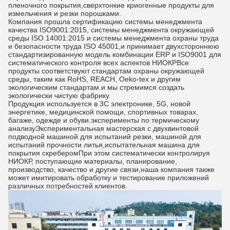
пленочного покрытия,сверхтонкие криогенные продукты для
измельчения и резки порошками.
Компания прошла сертификацию системы менеджмента
качества ISO9001:2015, системы менеджмента окружающей
среды ISO 14001:2015 и системы менеджмента охраны труда
и безопасности труда ISO 45001,и принимает двухстороннюю
стандартизированную модель комбинации ERP и ISO9001 для
систематического контроля всех аспектов НИОКРВсе
продукты соответствуют стандартам охраны окружающей
среды, таким как RoHS, REACH, Oeko-tex и другим
экологическим стандартам.и мы стремимся создать
экологически чистую фабрику
Продукция используется в 3C электронике, 5G, новой
энергетике, медицинской помощи, спортивных товарах,
багаже, одежде и обуви.эксперименты по термическому
анализуЭкспериментальная мастерская с двухвинтовой
подводной машиной для испытаний резки, машиной для
испытаний прочности литья,испытательная машина для
покрытия скреберомПри этом систематически контролируя
НИОКР, поступающие материалы, планирование,
производство, качество и другие связи,наша компания также
может имитировать обработку и тестирование приложений
различных потребностей клиентов.