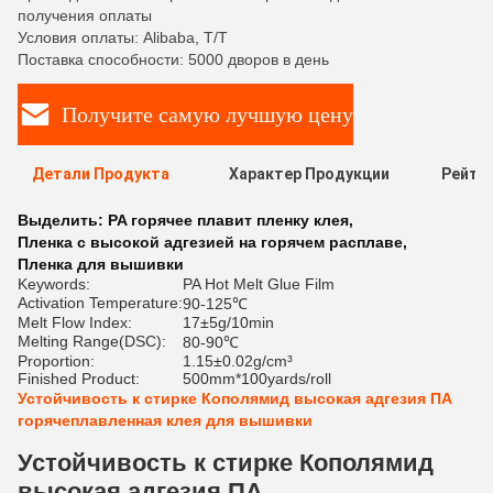
получения оплаты
Условия оплаты: Alibaba, T/T
Поставка способности: 5000 дворов в день
Получите самую лучшую цену
Детали Продукта
Характер Продукции
Рейти
Выделить:
PA горячее плавит пленку клея
,
Пленка с высокой адгезией на горячем расплаве
,
Пленка для вышивки
Keywords:
PA Hot Melt Glue Film
Activation Temperature:
90-125℃
Melt Flow Index:
17±5g/10min
Melting Range(DSC):
80-90℃
Proportion:
1.15±0.02g/cm³
Finished Product:
500mm*100yards/roll
Устойчивость к стирке Кополямид высокая адгезия ПА
горячеплавленная клея для вышивки
Устойчивость к стирке Кополямид
высокая адгезия ПА