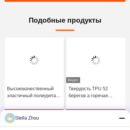
Подобные продукты
Видео
Высококачественный
Твердость TPU 52
эластичный полиуретан
берегов a горячая
3412 горячий плавит
плавит склеивающую
склеивающую пленку
пленку для безшовного
Получите самую
Получите самую
нижнего белья
Stella Zhou