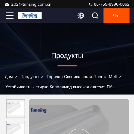
ts02@tunsing.com.cn
86-755-8996-0062
Чат
Продукты
Дом
>
Продукты
>
Горячая Склеивающая Пленка Melt
>
Устойчивость к стирке Кополямид высокая адгезия ПА
горячеплавленная клея для вышивки