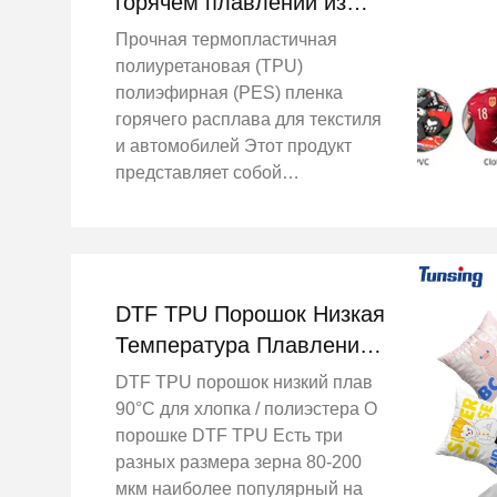
горячем плавлении из
ТПУ PES для текстиля и
Прочная термопластичная
автомобильной
полиуретановая (TPU)
промышленности
полиэфирная (PES) пленка
горячего расплава для текстиля
и автомобилей Этот продукт
представляет собой
термопластичную клеевую
пленку горячего расплава,
которая нанесена на
антиадгезионную бумагу и
может многократно нагреваться
DTF TPU Порошок Низкая
и пластифицироваться. Этот к...
Температура Плавления
90°C для Хлопка/
DTF TPU порошок низкий плав
Полиэстера |
90°C для хлопка / полиэстера О
Сертификация OEKO-TEX
порошке DTF TPU Есть три
разных размера зерна 80-200
мкм наиболее популярный на