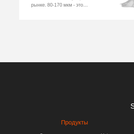
рынке. 80-170 мкм - это
высокоэластичный порошок.
120-250 мкм подходит для более
толстой одежды. Наши изделия
можно наносить на рубашки с
короткими рукавами, сви...
S
Продукты