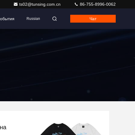
ts02@tunsing.com.cn
86-755-8996-0062
обытия
Чат
Russian
на