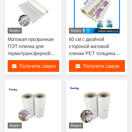
Видео
Видео
Матовая прозрачная
60 см с двойной
ПЭТ-пленка для
стороной матовой
термотрансферной
пленки PET толщина
печати DTF для
0,075 мм для DTF
Получите самую
Получите самую
прямой печати на
струйного принтера на
футболках, текстиле,
одежде
лучшую цену
лучшую цену
горячее и холодное
отслаивание
Видео
Видео