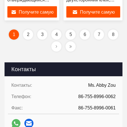
двусторонний матовый
ширина 30 см, 60 см для
Получите самую
Получите самую
холодный и горячий
прямой передачи
пилинг для DTF
футболки
лучшую цену
лучшую цену
принтера
1
2
3
4
5
6
7
8
Контакты
Контакты:
Ms. Abby Zou
Телефон:
86-755-8996-0062
Факс:
86-755-8996-0061