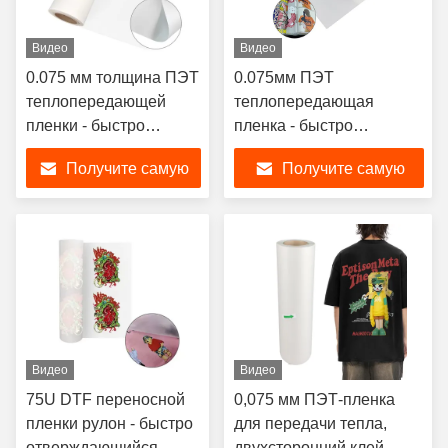
Видео
Видео
0.075 мм толщина ПЭТ
0.075мм ПЭТ
теплопередающей
теплопередающая
пленки - быстро
пленка - быстро
отверждающийся
отверждающийся
Получите самую
Получите самую
двойной боковой клей
двойной боковой клей
для прямой передачи
для прямой передачи
лучшую цену
лучшую цену
футболки
футболки
Видео
Видео
75U DTF переносной
0,075 мм ПЭТ-пленка
пленки рулон - быстро
для передачи тепла,
отверждающийся
двухсторонний клей,