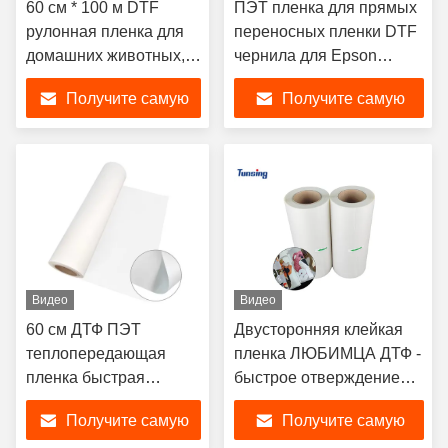
60 см * 100 м DTF
ПЭТ пленка для прямых
рулонная пленка для
переносных пленки DTF
домашних животных,
чернила для Epson
односторонняя,
L1800 L805 I3200 XP600
Получите самую
Получите самую
двухсторонняя, 100
метров, 75U, DTF ПЭТ-
лучшую цену
лучшую цену
пленка для печати на
футболках
Видео
Видео
60 см ДТФ ПЭТ
Двусторонняя клейкая
теплопередающая
пленка ЛЮБИМЦА ДТФ -
пленка быстрая
быстрое отверждение
отверждение
толщиной 75У для
Получите самую
Получите самую
холодный и горячий
печати передачи тепла