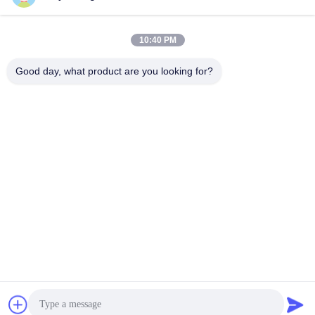
10:40 PM
Good day, what product are you looking for?
Shenzhen Tunsing Plastic Products Co., Ltd.
ts02@tunsing.com.cn
86-755-8996-0062
Индустриальная зона Tunsing, деревня но. 28 Xiatian,
улица Longtian, район Pingshan, город Шэньчжэня,
провинция Гуандун, Китай
Качество Китая хорошее Горячая склеивающая пленка
Melt Поставщик. © авторского права 2018-2026 Shenzhen
Tunsing Plastic Products Co., Ltd. . Все права защищены.