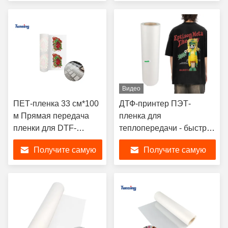
пилинг для ДТФ
футболок
лучшую цену
лучшую цену
принтера на футболке
Видео
ПЕТ-пленка 33 см*100
ДТФ-принтер ПЭТ-
м Прямая передача
пленка для
пленки для DTF-
теплопередачи - быстро
принтера
отверждающаяся
Получите самую
Получите самую
толщина 75U
Двусторонний клей,
лучшую цену
лучшую цену
30/33/60 см