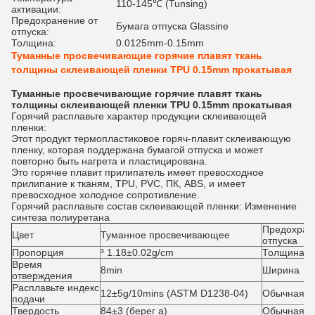
110-145℃ (Tunsing)
активации:
Предохранение от
Бумага отпуска Glassine
отпуска:
Толщина:
0.0125mm-0.15mm
Туманные просвечивающие горячие плавят ткань
толщины склеивающей пленки TPU 0.15mm прокатывая
Туманные просвечивающие горячие плавят ткань
толщины склеивающей пленки TPU 0.15mm прокатывая
Горячий расплавьте характер продукции склеивающей
пленки:
Этот продукт термопластиковое горяч-плавит склеивающую
пленку, которая поддержана бумагой отпуска и может
повторно быть нагрета и пластицирована.
Это горячее плавит прилипатель имеет превосходное
прилипание к тканям, TPU, PVC, ПК, ABS, и имеет
превосходное холодное сопротивление.
Горячий расплавьте
состав
склеивающей пленки
: Изменение
синтеза полиуретана
Предохран
Цвет
Туманное просвечивающее
отпуска
Пропорция
³ 1.18±0.02g/cm
Толщина
Время
8min
Ширина
отверждения
Расплавьте индекс
12±5g/10mins (ASTM D1238-04)
Обычная т
подачи
Твердость
84±3 (берег a)
Обычная ш