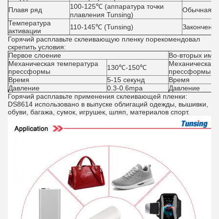
100-125℃ (аппаратура точки
Плавя ряд
Обычная д
плавления Tunsing)
Температура
110-145℃ (Tunsing)
Законченны
активации
Горячий расплавьте склеивающую пленку
порекомендовал
скрепить условия:
Первое слоение
Во-вторых имп
Механическая температура
Механическая 
130℃-150℃
прессформы
прессформы
Время
5-15 секунд
Время
Давление
0.3-0.6mpa
Давление
Горячий расплавьте применения склеивающей пленки:
DS8614 использовано в выпуске облигаций одежды, вышивки,
обуви, багажа, сумок, игрушек, шляп, материалов спорт.