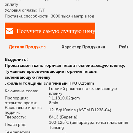
оплату
Условия оплаты: T/T
Поставка способности: 3000 тысяч метр в год
Получите самую лучшую цену
Детали Продукта
Характер Продукции
Рейти
Выделить:
Прокатывая ткань горячая плавит склеивающую пленку
,
Туманные просвечивающие горячие плавят
склеивающую пленку
,
фильм толщины слипчивый TPU 0.15mm
Горячий расплавьте склеивающую
Ключевые слова:
пленку
Пропорция:
³ 1.18±0.02g/cm
открытое время:
8min
Расплавьте индекс
12±5g/10mins (ASTM D1238-04)
подачи:
Твердость:
84±3 (Берег a)
100-125℃ (аппаратура точки плавления
Плавя ряд:
Tunsing
Температура