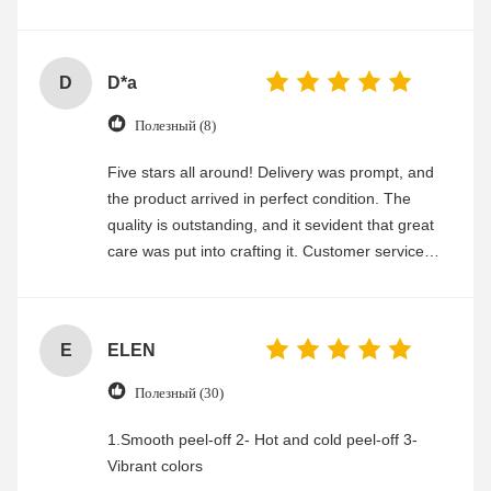
experience
D
D*a
Полезный (8)
Five stars all around! Delivery was prompt, and
the product arrived in perfect condition. The
quality is outstanding, and it sevident that great
care was put into crafting it. Customer service
was friendly and efficient, ensuring a smooth and
enjoyable shopping experience.
E
ELEN
Полезный (30)
1.Smooth peel-off 2- Hot and cold peel-off 3-
Vibrant colors