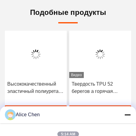
Подобные продукты
Видео
Высококачественный
Твердость TPU 52
эластичный полиуретан
берегов a горячая
3412 горячий плавит
плавит склеивающую
склеивающую пленку
пленку для безшовного
Получите самую
Получите самую
нижнего белья
Alice Chen
лучшую цену
лучшую цену
5:14 AM