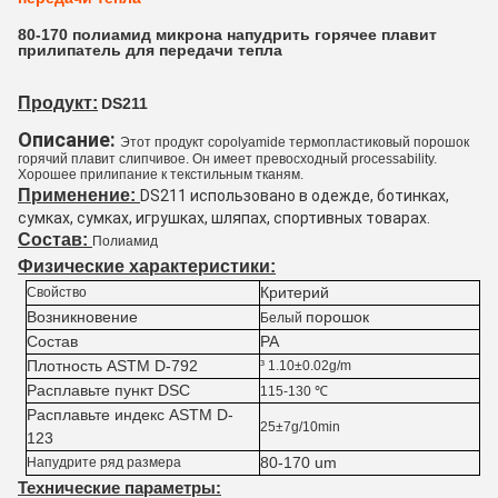
80-170 полиамид микрона напудрить горячее плавит
прилипатель для передачи тепла
Продукт:
DS211
Описание: 
Этот продукт copolyamide термопластиковый порошок
горячий плавит слипчивое. Он имеет превосходный processability.
Хорошее прилипание к текстильным тканям.
Применение:
DS211 использовано в одежде, ботинках, 
сумках, сумках, игрушках, шляпах, спортивных товарах.
Состав:
Полиамид
Физические характеристики:
Критерий
Свойство
Возникновение
порошок
Белый
Состав
PA
Плотность ASTM D-792
³ 1.10±0.02g/m
Расплавьте пункт DSC
115-130 ℃
Расплавьте индекс ASTM D-
25±7g/10min
123
80-170 um
Напудрите ряд размера
Технические параметры: