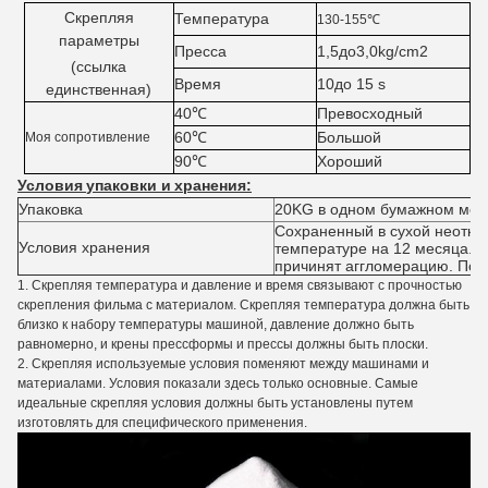
Скрепляя
Температура
130-155℃
параметры
Пресса
1,5до3,0kg/cm2
(ссылка
Время
10до 15 s
единственная)
40℃
Превосходный
60℃
Большой
Моя сопротивление
90℃
Хороший
Условия
упаковки и
хранения
:
Упаковка
20KG в одном бумажном меш
Сохраненный в сухой неоткр
Условия хранения
температуре на 12 месяца. 
причинят аггломерацию. Подн
1.
Скрепляя температура и давление и время связывают с прочностью
скрепления фильма с материалом. Скрепляя температура должна быть
близко к набору температуры машиной, давление должно быть
равномерно, и крены прессформы и прессы должны быть плоски.
2.
Скрепляя используемые условия поменяют между машинами и
материалами. Условия показали здесь только основные. Самые
идеальные скрепляя условия должны быть установлены путем
изготовлять для специфического применения.