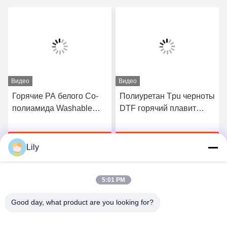
Видео
Видео
Горячие PA белого Со-
Полиуретан Tpu черноты
полиамида Washable
DTF горячий плавит
плавят порошок для
слипчивый порошок для
печатания передачи
печатания передачи
Получите самую
Получите самую
тепла
тепла
Lily
лучшую цену
лучшую цену
5:01 PM
Good day, what product are you looking for?
Shenzhen Tunsing Plastic Products Co., Ltd.