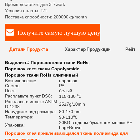
Время доставки: дни 3-7work
Условия оплаты: T/T
Поставка способности: 200000kg/month
Получите самую лучшую цену
Детали Продукта
Характер Продукции
Рейти
Выделить:
Порошок клея ткани RoHs
,
Порошок клея ткани Copolyamide
,
Порошок ткани RoHs слипчивый
Возникновение:
порошок
Состав:
PA
Цвет:
белый
Расплавьте пункт DSC:
115-130 ℃
Расплавьте индекс ASTM
25±7g/10min
D-1238:
Напудрите ряд размера:
80-170 um
Температура:
90-110℃
20KG в одном бумажном мешке PE
Упаковка:
bag+Brown
Порошок клея приклеивающаяся ткань полиамида для
передачи тепла