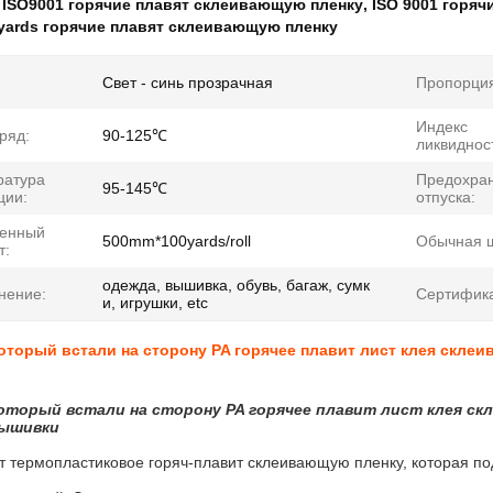
:
ISO9001 горячие плавят склеивающую пленку
,
ISO 9001 горяч
yards горячие плавят склеивающую пленку
Свет - синь прозрачная
Пропорци
Индекс
ряд:
90-125℃
ликвиднос
ратура
Предохран
95-145℃
ции:
отпуска:
ченный
500mm*100yards/roll
Обычная 
т:
одежда, вышивка, обувь, багаж, сумк
нение:
Сертифика
и, игрушки, etc
оторый встали на сторону PA горячее плавит лист клея скле
который встали на сторону PA горячее плавит лист клея с
вышивки
т термопластиковое горяч-плавит склеивающую пленку, которая по