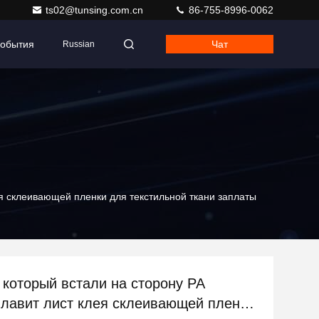
ts02@tunsing.com.cn
86-755-8996-0062
обытия
Чат
Russian
ея склеивающей пленки для текстильной ткани заплаты
 который встали на сторону PA
плавит лист клея склеивающей пленки