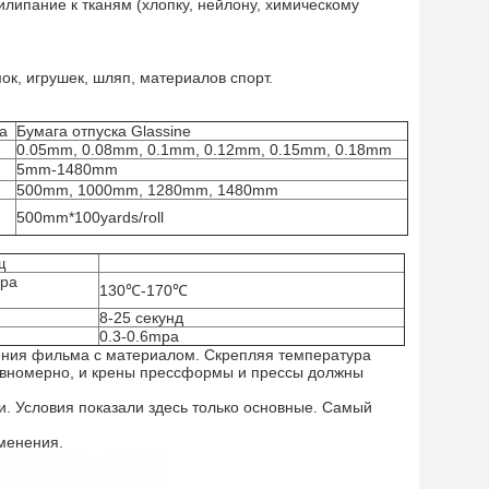
липание к тканям (хлопку, нейлону, химическому
ок, игрушек, шляп, материалов спорт.
а
Бумага отпуска Glassine
0.05mm, 0.08mm, 0.1mm, 0.12mm, 0.15mm, 0.18mm
5mm-1480mm
500mm, 1000mm, 1280mm, 1480mm
500mm*100yards/roll
щ
ура
130℃-170℃
8-25 секунд
0.3-0.6mpa
ения фильма с материалом. Скрепляя температура
авномерно, и крены прессформы и прессы должны
 Условия показали здесь только основные. Самый
менения.