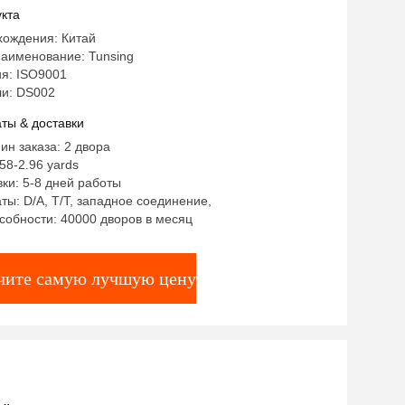
тильной ткани заплаты вышивки
кта
хождения: Китай
аименование: Tunsing
я: ISO9001
и: DS002
ты & доставки
ин заказа: 2 двора
58-2.96 yards
ки: 5-8 дней работы
ты: D/A, T/T, западное соединение,
собности: 40000 дворов в месяц
чите самую лучшую цену