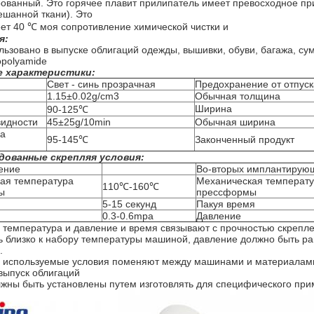
ованный. Это горячее плавит прилипатель имеет превосходное при
ешанной ткани). Это
ет 40 ℃ моя сопротивление химической чистки и
я:
ьзовано в выпуске облигаций одежды, вышивки, обуви, багажа, сум
polyamide
е характеристики:
Свет - синь прозрачная
Предохранение от отпуск
1.15±0.02g/cm3
Обычная толщина
Ширина
90-125℃
видности
45±25g/10min
Обычная ширина
ра
95-145℃
Законченный продукт
дованные скрепляя условия:
ение
Во-вторых имплантирую
ая температура
Механическая температ
110℃-160℃
ы
прессформы
5-15 секунд
Пакуя время
0.3-0.6mpa
Давление
 температура и давление и время связывают с прочностью скрепл
ь близко к набору температуры машиной, давление должно быть р
.
 используемые условия поменяют между машинами и материалами.
выпуск облигаций
лжны быть установлены путем изготовлять для специфического при