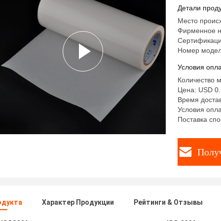
для текс
Детали проду
Место проис
Фирменное н
Сертификаци
Номер модел
Условия опла
Количество м
Цена: USD 0.
Время достав
Условия опла
Поставка спо
Полу
одукта
Характер Продукции
Рейтинги & Отзывы