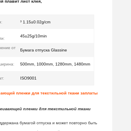
ий плавит лист клея
,
я:
³ 1.15±0.02g/cm
45±25g/10min
ти:
ение от
Бумага отпуска Glassine
ширина:
500mm, 1000mm, 1280mm, 1480mm
т:
ISO9001
ивающей пленки для текстильной ткани заплаты
клеивающей пленки для текстильной ткани
ддержана бумагой отпуска и может повторно быть