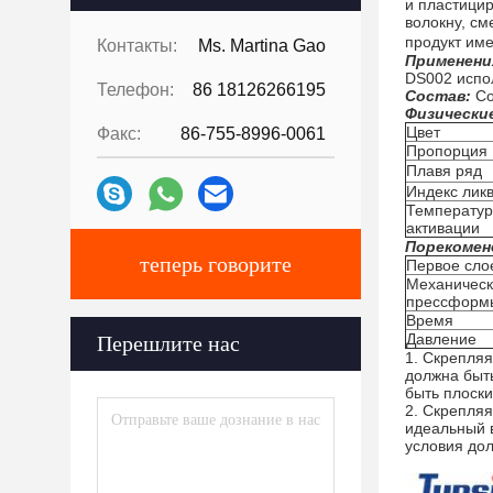
и пластицир
волокну, см
продукт име
Контакты:
Ms. Martina Gao
Применени
DS002 испол
Телефон:
86 18126266195
Состав:
Co
Физически
Цвет
Факс:
86-755-8996-0061
Пропорция
Плавя ряд
Индекс лик
Температу
активации
Порекомен
теперь говорите
Первое сло
Механическ
прессформ
Время
Давление
Перешлите нас
1.
Скрепляя
должна быт
быть плоски
2.
Скрепляя
идеальный 
условия до