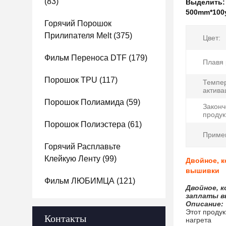
(83)
Выделить
500mm*100
Горячий Порошок
Прилипателя Melt
(375)
Цвет:
Фильм Переноса DTF
(179)
Плавя 
Порошок TPU
(117)
Темпе
актива
Порошок Полиамида
(59)
Закон
продук
Порошок Полиэстера
(61)
Приме
Горячий Расплавьте
Клейкую Ленту
(99)
Двойное, к
вышивки
Фильм ЛЮБИМЦА
(121)
Двойное, 
заплаты 
Описание:
Этот продук
Контакты
нагрета