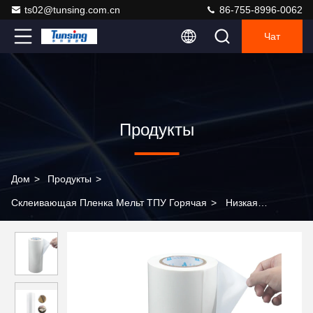
ts02@tunsing.com.cn
86-755-8996-0062
Чат
Продукты
Дом
>
Продукты
>
Склеивающая Пленка Мельт ТПУ Горячая
>
Низкая
температура не не шьет TPU горячее плавит склеивающую
пленку