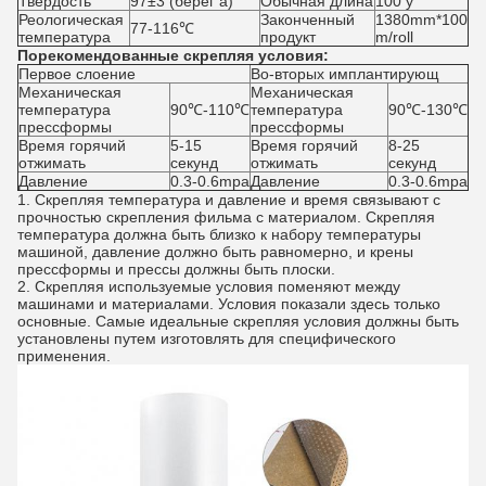
Твердость
97±3 (берег a)
Обычная длина
100 y
Реологическая
Законченный
1380mm*100
77-116℃
температура
продукт
m/roll
Порекомендованные скрепляя условия:
Первое слоение
Во-вторых имплантирующ
Механическая
Механическая
температура
90℃-110℃
температура
90℃-130℃
прессформы
прессформы
Время горячий
5-15
Время горячий
8-25
отжимать
секунд
отжимать
секунд
Давление
0.3-0.6mpa
Давление
0.3-0.6mpa
1.
Скрепляя температура и давление и время связывают с
прочностью скрепления фильма с материалом. Скрепляя
температура должна быть близко к набору температуры
машиной, давление должно быть равномерно, и крены
прессформы и прессы должны быть плоски.
2. Скрепляя используемые условия поменяют между
машинами и материалами. Условия показали здесь только
основные. Самые идеальные скрепляя условия должны быть
установлены путем изготовлять для специфического
применения.