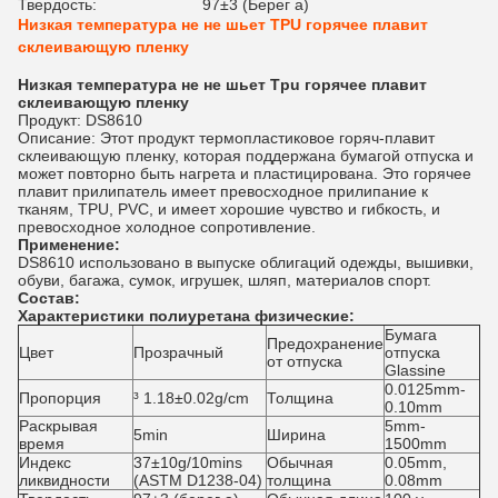
Твердость:
97±3 (Берег a)
Низкая температура не не шьет TPU горячее плавит
склеивающую пленку
Низкая температура не не шьет Tpu горячее плавит
склеивающую пленку
Продукт: DS8610
Описание: Этот продукт термопластиковое горяч-плавит
склеивающую пленку, которая поддержана бумагой отпуска и
может повторно быть нагрета и пластицирована. Это горячее
плавит прилипатель имеет превосходное прилипание к
тканям, TPU, PVC, и имеет хорошие чувство и гибкость, и
превосходное холодное сопротивление.
Применение:
DS8610 использовано в выпуске облигаций одежды, вышивки,
обуви, багажа, сумок, игрушек, шляп, материалов спорт.
Состав:
Характеристики полиуретана физические:
Бумага
Предохранение
Цвет
Прозрачный
отпуска
от отпуска
Glassine
0.0125mm-
Пропорция
³ 1.18±0.02g/cm
Толщина
0.10mm
Раскрывая
5mm-
5min
Ширина
время
1500mm
Индекс
37±10g/10mins
Обычная
0.05mm,
ликвидности
(ASTM D1238-04)
толщина
0.08mm