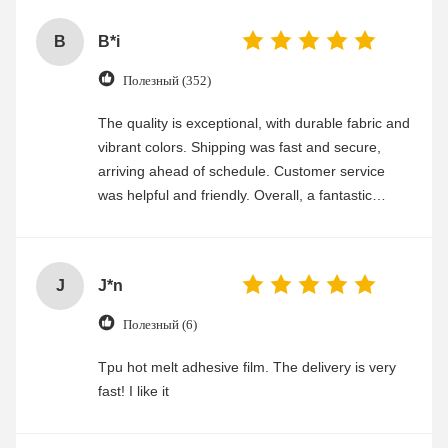
B
B*i
Полезный (352)
The quality is exceptional, with durable fabric and
vibrant colors. Shipping was fast and secure,
arriving ahead of schedule. Customer service
was helpful and friendly. Overall, a fantastic
experience
J
J*n
Полезный (6)
Tpu hot melt adhesive film. The delivery is very
fast! I like it