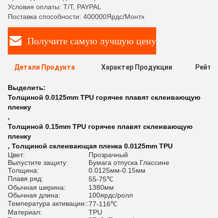
Условия оплаты: T/T, PAYPAL
Поставка способности: 400000Ярдс/Монтх
Получите самую лучшую цену
Детали Продукта
Характер Продукции
Рейти
Выделить:
Толщиной 0.0125mm TPU горячее плавят склеивающую
пленку
,
Толщиной 0.15mm TPU горячее плавят склеивающую
пленку
,
Толщиной склеивающая пленка 0.0125mm TPU
Цвет:
Прозрачный
Выпустите защиту:
Бумага отпуска Глассине
Толщина:
0.0125мм-0.15мм
Плавя ряд:
55-75℃
Обычная ширина:
1380мм
Обычная длина:
100ярдс/ролл
Температура активации::
77-116℃
Материал:
TPU