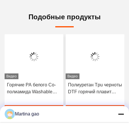
Подобные продукты
Видео
Видео
Горячие PA белого Со-
Полиуретан Tpu черноты
полиамида Washable
DTF горячий плавит
плавят порошок для
слипчивый порошок для
печатания передачи
печатания передачи
Получите самую
Получите самую
тепла
тепла
Martina gao
лучшую цену
лучшую цену