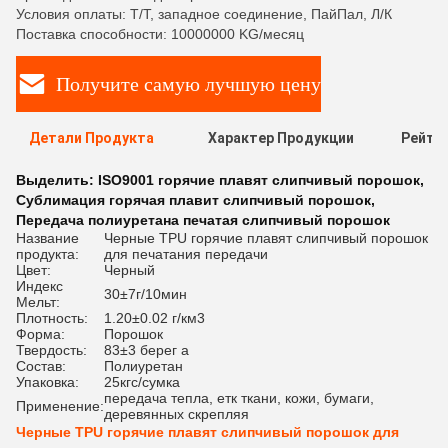
Условия оплаты: Т/Т, западное соединение, ПайПал, Л/К
Поставка способности: 10000000 KG/месяц
Получите самую лучшую цену
Детали Продукта
Характер Продукции
Рейти
Выделить:
ISO9001 горячие плавят слипчивый порошок
,
Сублимация горячая плавит слипчивый порошок
,
Передача полиуретана печатая слипчивый порошок
Название
Черные TPU горячие плавят слипчивый порошок
продукта:
для печатания передачи
Цвет:
Черный
Индекс
30±7г/10мин
Мельт:
Плотность:
1.20±0.02 г/км3
Форма:
Порошок
Твердость:
83±3 берег a
Состав:
Полиуретан
Упаковка:
25кгс/сумка
передача тепла, етк ткани, кожи, бумаги,
Применение:
деревянных скрепляя
Черные TPU горячие плавят слипчивый порошок для