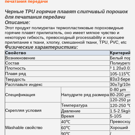
печатания передачи
Черные TPU горячие плавят слипчивый порошок
для печатания передачи
Описание:
Этот продукт полиуретан термопластиковые пороховидные 
горячие плавят прилипатель, оно имеет мягкое чувство и 
некоторую гибкость, превосходный processability и хорошее 
прилипание к ткани, хлопку, смешанной ткани, TPU, PVC, etc
Физические характеристики:
Свойство
Критерий
Возникновение
Белый поро
Состав
Полиуретан
Плотность
³ 1.20±0.02 
Плавя ряд
105-115℃
Твердость
83±3 берег 
Расплавьте индекс
30±7g/10min
0-80 μm
Спецификация
Напудрите ряд размера
80-200 μm
120-250 μm
Температура
120-250 ℃
Скрепляя условия
Давление
1.5-2.5kg/c
Время
5-10S
Превосходн
40℃
Washable свойство
Хороший
60℃
/
90℃