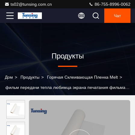
ts02@tunsing.com.cn
86-755-8996-0062
Чат
Продукты
Дом
>
Продукты
>
Горячая Склеивающая Пленка Melt
>
фильм передачи тепла любимца экрана печатания фильма
отпуска ЛЮБИМЦА толщины DTF 0.075mm