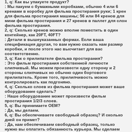
1, q: Как вы упакуете продукт?
: Мы пакуем с бумажными коробками, обычно 4 или 6
кренами в коробку для фильма простирания руки; 1 крен
для фильма простирания машины; 56 или 84 кренов для
мини фильма простирания и 27 кренов в паллет для слон
фильма простирания.
2, q: Сколько кренов можно вполне поместить в один
контейнер, как 20FT, 40FT?
: Детали в вышеуказанных формах. Если ваша
спецификация другая, то вам нужно сказать нам размер
коробки, и после этого нас высчитает для вас
соответственно.
3, q: Как о прилипателе фильма простирания?
: Это фильм простирания собственной личности
слипчивый. Мы можем произвести одну сторону и 2
стороны слипчивых но обычно один бортового
прилипатель. Кроме того, прилипчивость можно
контролировать как подгоняно.
4, q: Сколько слоев из фильма простирания может ваше
оборудование сделать?
: Наше оборудование может произвести фильм
простирания 1/2/3 слоев.
5, q: Вы принимаете OEM?
: Да, мы делаем.
6, q: Вы обеспечиваете свободный образец? И сколько
дней он примет?
: Да, нам обеспечиваем свободный образец, только
нужно вы оплатить обязанность курьера. Мы сделаем