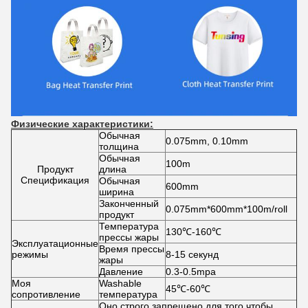
Физические характеристики:
Обычная
0.075mm, 0.10mm
толщина
Обычная
100m
Продукт
длина
Спецификация
Обычная
600mm
ширина
Законченный
0.075mm*600mm*100m/roll
продукт
Температура
130℃-160℃
прессы жары
Эксплуатационные
Время прессы
режимы
8-15 секунд
жары
Давление
0.3-0.5mpa
Моя
Washable
45℃-60℃
сопротивление
температура
Оно строго запрещено для того чтобы