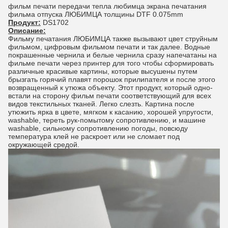
фильм печати передачи тепла любимца экрана печатания
фильма отпуска ЛЮБИМЦА толщины DTF 0.075mm
Продукт:
DS1702
Описание:
Фильму печатания ЛЮБИМЦА также вызывают цвет струйным
фильмом, цифровым фильмом печати и так далее. Водные
покрашенные чернила и белые чернила сразу напечатаны на
фильме печати через принтер для того чтобы сформировать
различные красивые картины, которые высушены путем
брызгать горячий плавят порошок прилипателя и после этого
возвращенный к утюжа объекту. Этот продукт, который одно-
встали на сторону фильм печати соответствующий для всех
видов текстильных тканей. Легко слезть. Картина после
утюжить ярка в цвете, мягком к касанию, хорошей упругости,
washable, тереть рук-помытому сопротивлению, и машине
washable, сильному сопротивлению погоды, повсюду
температура клей не раскроет или не сломает под
окружающей средой.