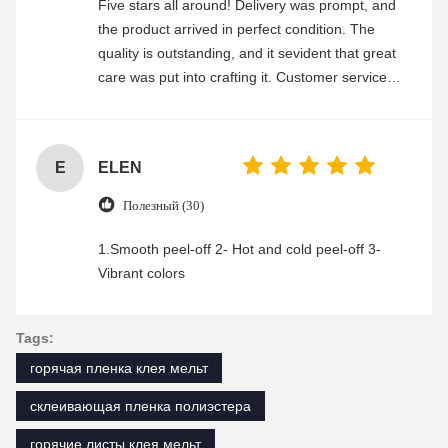
Five stars all around! Delivery was prompt, and
the product arrived in perfect condition. The
quality is outstanding, and it sevident that great
care was put into crafting it. Customer service
was friendly and efficient, ensuring a smooth and
enjoyable shopping experience.
E
ELEN
Полезный (30)
1.Smooth peel-off 2- Hot and cold peel-off 3-
Vibrant colors
Tags:
горячая пленка клея мельт
склеивающая пленка полиэстера
горячие листы клея мельт