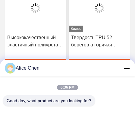
Видео
Высококачественный
Твердость TPU 52
эластичный полиуретан
берегов a горячая
3412 горячий плавит
плавит склеивающую
склеивающую пленку
пленку для безшовного
Получите самую
Получите самую
нижнего белья
Alice Chen
лучшую цену
лучшую цену
6:36 PM
Good day, what product are you looking for?
Shenzhen Tunsing Plastic Products Co., Ltd.
ts02@tunsing.com.cn
86-755-8996-0062