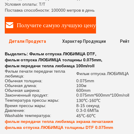
Условия оплаты: T/T
Поставка способности: 100000 метров в день
Получите самую лучшую цену
Детали Продукта
Характер Продукции
Рейти
Выделить:
Фильм отпуска ЛЮБИМЦА DTF
,
фильм отпуска ЛЮБИМЦА толщины 0.075mm
,
фильм передачи тепла любимца 100m/roll
Фильм печати передачи тепла
Фильм отпуска ЛЮБИМЦА
любимца:
Обычная толщина:
0.075mm
Обычная длина:
100м
Обычная ширина:
600mm
Законченный продукт:
0.075mm*600mm*100m/roll
Температура прессы жары:
130℃-160℃
Время прессы жары:
8-15 секунд
Давление:
0.3-0.6МПа
Washable температура:
45℃-60℃
фильм передачи тепла любимца экрана печатания
фильма отпуска ЛЮБИМЦА толщины DTF 0.075mm