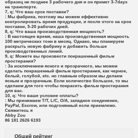
образец не позднее 3 рабочего дня и он примет 3-7days
на транспорте.
7, q: Что ваш срок поставки?
: Мы фабрика, поэтому мы можем эффективно
контролировать время продукции, и после этого на срок
поставки, 5-20 рабочих дней.
8, q: Что ваша производственная мощность?
: В настоящее время, наша производственная мощность
100 метрических тонн в месяц. Однако, мы планируем
раскрыть новую фабрику и добавить больше
производственных линий.
9, q: Можете вы произвести покрашенный фильм
простирания?
: За исключением ясного и прозрачного, мы можем
сделать покрашенный фильм простирания, как черное,
белый, голубой, etc. но главным образом мы делаем
ясным и прозрачным. Если количество большое, то мы
сделаем для того чтобы покрасить фильм простирания
для вас.
10, q: Что ваше условие оплаты?
: Мы принимаем T/T, L/C, O/A, западное соединение,
PayPal, Escrow, или подгонянный если приемлемо.
Свяжитесь я
Abby Zou
86 181 2626 6193
Общий рейтинг