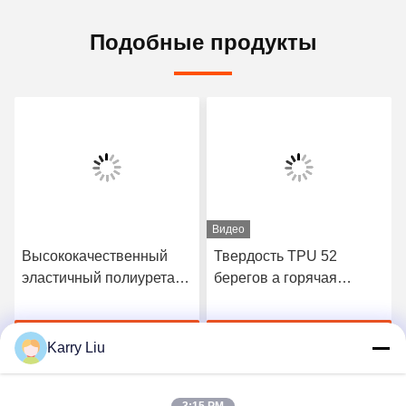
Подобные продукты
Видео
Высококачественный
Твердость TPU 52
эластичный полиуретан
берегов a горячая
3412 горячий плавит
плавит склеивающую
склеивающую пленку
пленку для безшовного
Получите самую
Получите самую
нижнего белья
Karry Liu
лучшую цену
лучшую цену