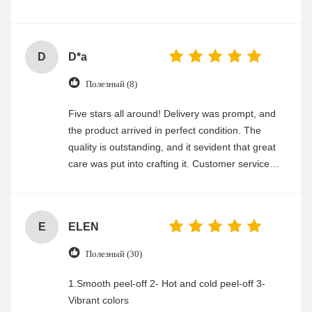
experience
D
D*a
Полезный (8)
Five stars all around! Delivery was prompt, and
the product arrived in perfect condition. The
quality is outstanding, and it sevident that great
care was put into crafting it. Customer service
was friendly and efficient, ensuring a smooth and
enjoyable shopping experience.
E
ELEN
Полезный (30)
1.Smooth peel-off 2- Hot and cold peel-off 3-
Vibrant colors