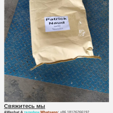
Свяжитесь мы
&Wechat
&
телефон
Whatsapp
:
+86 18126266192