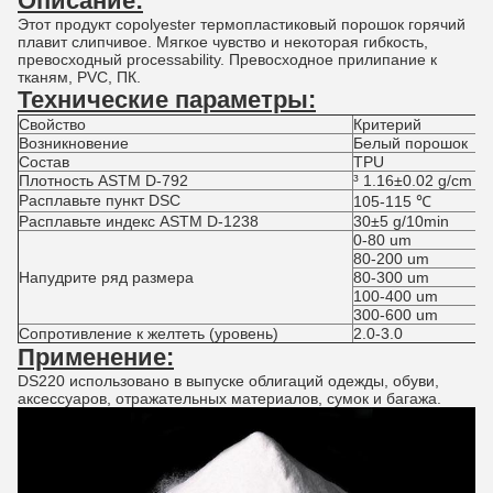
Описание:
Этот продукт copolyester термопластиковый порошок горячий
плавит слипчивое. Мягкое чувство и некоторая гибкость,
превосходный processability. Превосходное прилипание к
тканям, PVC, ПК.
Технические параметры:
Свойство
Критерий
Возникновение
Белый порошок
Состав
TPU
Плотность ASTM D-792
³ 1.16±0.02 g/cm
Расплавьте пункт DSC
105-115 ℃
Расплавьте индекс ASTM D-1238
30±5 g/10min
0-80 um
80-200 um
Напудрите ряд размера
80-300 um
100-400 um
300-600 um
Сопротивление к желтеть (уровень)
2.0-3.0
Применение:
DS220 использовано в выпуске облигаций одежды, обуви,
аксессуаров, отражательных материалов, сумок и багажа.