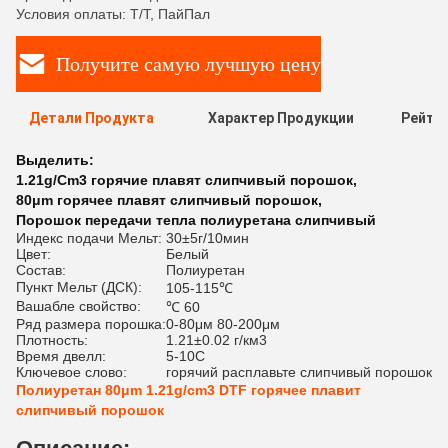
Условия оплаты: Т/Т, ПайПал
Получите самую лучшую цену
Детали Продукта
Характер Продукции
Рейти
Выделить:
1.21g/Cm3 горячие плавят слипчивый порошок
,
80μm горячее плавят слипчивый порошок
,
Порошок передачи тепла полиуретана слипчивый
Индекс подачи Мельт:
30±5г/10мин
Цвет:
Белый
Состав:
Полиуретан
Пункт Мельт (ДСК):
105-115℃
Вашабле свойство:
℃ 60
Ряд размера порошка:
0-80μм 80-200μм
Плотность:
1.21±0.02 г/км3
Время двелл:
5-10С
Ключевое слово:
горячий расплавьте слипчивый порошок
Полиуретан 80μm 1.21g/cm3 DTF горячее плавит
слипчивый порошок