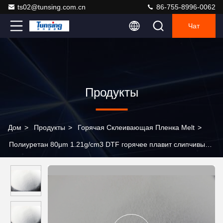
ts02@tunsing.com.cn
86-755-8996-0062
Чат
Продукты
Дом
>
Продукты
>
Горячая Склеивающая Пленка Melt
>
Полиуретан 80μm 1.21g/cm3 DTF горячее плавит слипчивый
порошок