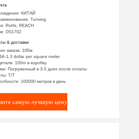
кта
хождения: КИТАЙ
аименование: Tunsing
я: RoHs, REACH
и: DS1702
ты & доставки
ин заказа: 100м
6-1.3 dollar per square meter
етали: 100m в коробку
ки: Погруженный в 3-5 днях после оплаты
ты: T/T
собности: 100000 метров в день
чите самую лучшую цену