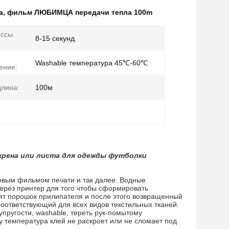
a
,
фильм ЛЮБИМЦА передачи тепла 100m
ессы
8-15 секунд
Washable температура 45℃-60℃
ение:
лина:
100м
рена или листа для одежды футболки
вым фильмом печати и так далее. Водные
ерез принтер для того чтобы сформировать
ят порошок прилипателя и после этого возвращенный
соответствующий для всех видов текстильных тканей.
 упругости, washable, тереть рук-помытому
 температура клей не раскроет или не сломает под