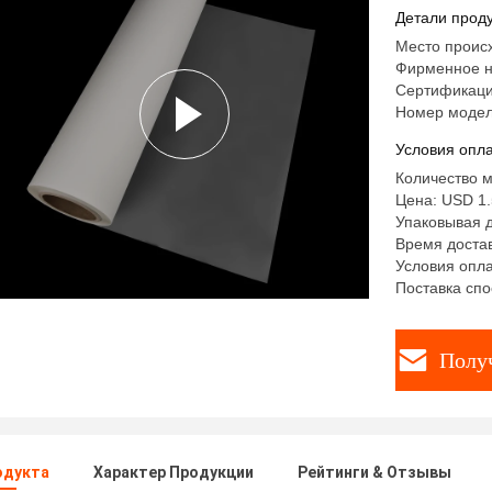
Детали проду
Место проис
Фирменное н
Сертификаци
Номер модел
Условия опла
Количество м
Цена: USD 1.5
Упаковывая д
Время достав
Условия опла
Поставка спо
Полу
одукта
Характер Продукции
Рейтинги & Отзывы