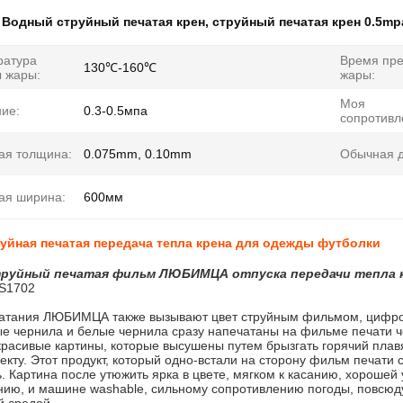
:
Водный струйный печатая крен
,
струйный печатая крен 0.5mp
ратура
Время пр
130℃-160℃
 жары:
жары:
Моя
ие:
0.3-0.5мпа
сопротивл
ая толщина:
0.075mm, 0.10mm
Обычная д
ая ширина:
600мм
уйная печатая передача тепла крена для одежды футболки
руйный печатая фильм ЛЮБИМЦА отпуска передачи тепла к
S1702
атания ЛЮБИМЦА также вызывают цвет струйным фильмом, цифро
е чернила и белые чернила сразу напечатаны на фильме печати ч
красивые картины, которые высушены путем брызгать горячий плав
екту. Этот продукт, который одно-встали на сторону фильм печати 
ь. Картина после утюжить ярка в цвете, мягком к касанию, хорошей
нию, и машине washable, сильному сопротивлению погоды, повсюду