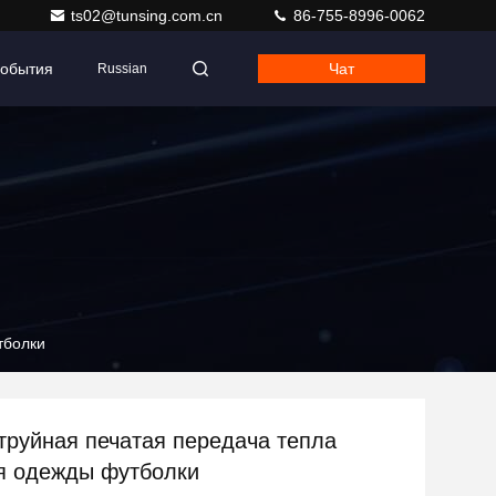
ts02@tunsing.com.cn
86-755-8996-0062
обытия
Чат
Russian
тболки
труйная печатая передача тепла
я одежды футболки