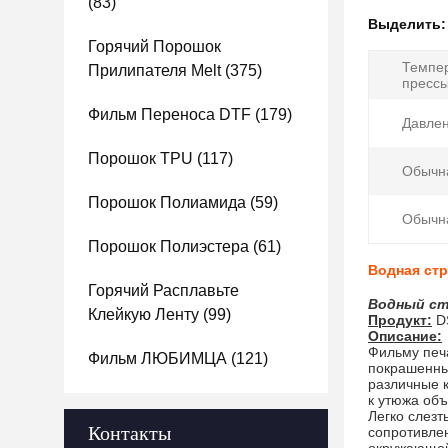
(83)
Выделить
Горячий Порошок
Темпе
Прилипателя Melt
(375)
прессы
Фильм Переноса DTF
(179)
Давлен
Порошок TPU
(117)
Обычн
Порошок Полиамида
(59)
Обычн
Порошок Полиэстера
(61)
Водная стр
Горячий Расплавьте
Водный ст
Клейкую Ленту
(99)
Продукт:
D
Описание:
Фильму печ
Фильм ЛЮБИМЦА
(121)
покрашенны
различные 
к утюжа объ
Легко слезт
Контакты
сопротивле