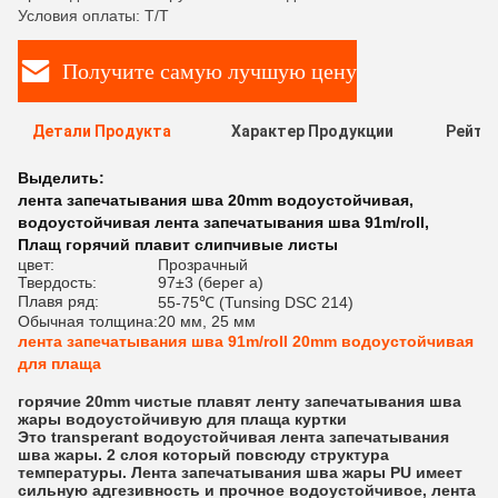
Условия оплаты: T/T
Получите самую лучшую цену
Детали Продукта
Характер Продукции
Рейти
Выделить:
лента запечатывания шва 20mm водоустойчивая
,
водоустойчивая лента запечатывания шва 91m/roll
,
Плащ горячий плавит слипчивые листы
цвет:
Прозрачный
Твердость:
97±3 (берег a)
Плавя ряд:
55-75℃ (Tunsing DSC 214)
Обычная толщина:
20 мм, 25 мм
лента запечатывания шва 91m/roll 20mm водоустойчивая
для плаща
горячие 20mm чистые плавят ленту запечатывания шва
жары водоустойчивую для плаща куртки
Это transperant водоустойчивая лента запечатывания
шва жары. 2 слоя который повсюду структура
температуры. Лента запечатывания шва жары PU имеет
сильную адгезивность и прочное водоустойчивое, лента