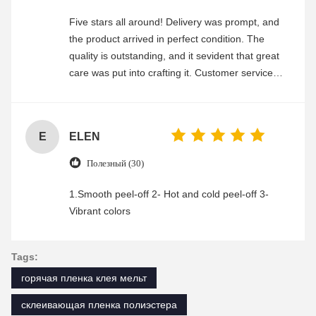
Five stars all around! Delivery was prompt, and
the product arrived in perfect condition. The
quality is outstanding, and it sevident that great
care was put into crafting it. Customer service
was friendly and efficient, ensuring a smooth and
enjoyable shopping experience.
E
ELEN
Полезный (30)
1.Smooth peel-off 2- Hot and cold peel-off 3-
Vibrant colors
Tags:
горячая пленка клея мельт
склеивающая пленка полиэстера