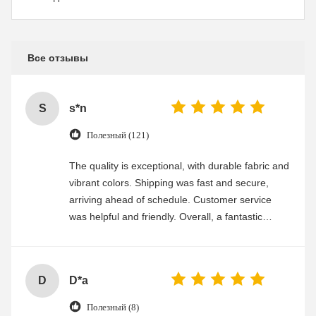
Все отзывы
S
s*n
Полезный (121)
The quality is exceptional, with durable fabric and
vibrant colors. Shipping was fast and secure,
arriving ahead of schedule. Customer service
was helpful and friendly. Overall, a fantastic
experience
D
D*a
Полезный (8)