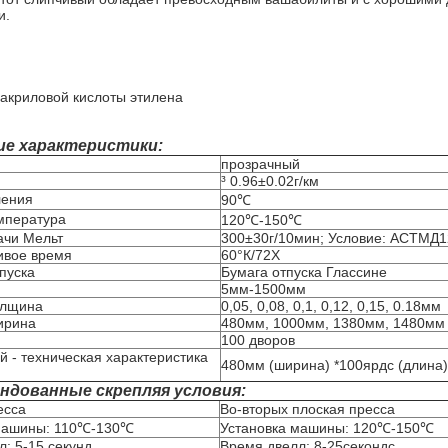
и.
акриловой кислоты этилена
ие характеристики:
прозрачный
³ 0.96±0.02г/км
ления
90℃
мпература
120℃-150℃
ачи Мельт
300±30г/10мин; Условие: АСТМД1
ивое время
60°К/72Х
пуска
Бумага отпуска Глассине
5мм-1500мм
олщина
0,05, 0,08, 0,1, 0,12, 0,15, 0.18мм
ирина
480мм, 1000мм, 1380мм, 1480мм
100 дворов
 - техническая характеристика
480мм (ширина) *100ярдс (длина)
ндованные скрепляя условия:
есса
Во-вторых плоская пресса
машины: 110℃-130℃
Установка машины: 120℃-150℃
: 5-15 секунд
Время двелл: 8-25секондс