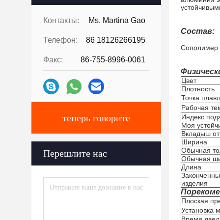
устойчивым
Контакты:
Ms. Martina Gao
Состав:
Телефон:
86 18126266195
Сополимер 
Факс:
86-755-8996-0061
Физическ
Цвет
Плотность
Точка плав
Рабочая те
теперь говорите
Индекс под
Моя устойч
Вкладыш от
Ширина
Обычная т
Перешлите нас
Обычная ш
Длина
Законченный
изделия
Порекоме
Плоская пр
Установка 
Время двелл