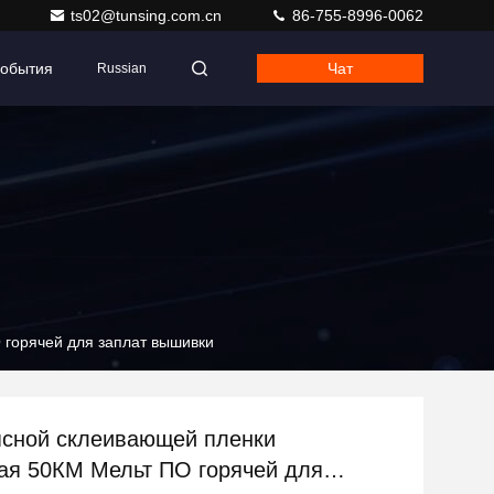
ts02@tunsing.com.cn
86-755-8996-0062
обытия
Чат
Russian
горячей для заплат вышивки
сной склеивающей пленки
ая 50КМ Мельт ПО горячей для