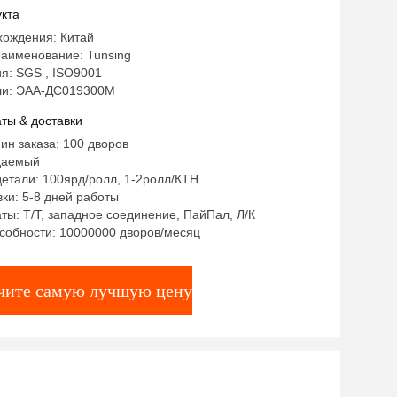
ышивки
кта
хождения: Китай
аименование: Tunsing
я: SGS , ISO9001
ли: ЭАА-ДС019300М
ты & доставки
ин заказа: 100 дворов
даемый
етали: 100ярд/ролл, 1-2ролл/КТН
ки: 5-8 дней работы
ты: Т/Т, западное соединение, ПайПал, Л/К
собности: 10000000 дворов/месяц
чите самую лучшую цену