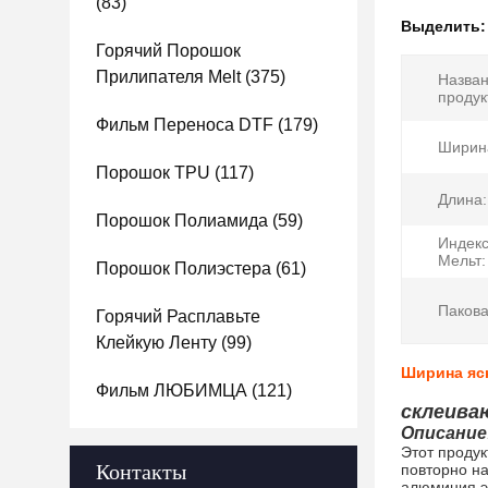
(83)
Выделить
Горячий Порошок
Прилипателя Melt
(375)
Назва
продук
Фильм Переноса DTF
(179)
Ширин
Порошок TPU
(117)
Длина:
Порошок Полиамида
(59)
Индекс
Мельт:
Порошок Полиэстера
(61)
Пакова
Горячий Расплавьте
Клейкую Ленту
(99)
Ширина яс
Фильм ЛЮБИМЦА
(121)
склеива
Описание
Этот проду
Контакты
повторно на
алюминия э