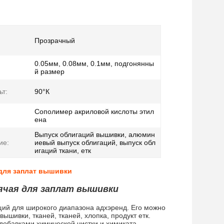
Прозрачный
0.05мм, 0.08мм, 0.1мм, подгонянны
й размер
ьт:
90°К
Сополимер акриловой кислоты этил
ена
Выпуск облигаций вышивки, алюмин
ие:
иевый выпуск облигаций, выпуск обл
игаций ткани, етк
для заплат вышивки
ячая для заплат вышивки
щий для широкого диапазона адхэренд. Его можно
шивки, тканей, тканей, хлопка, продукт етк.
обавками химической чистки и химиката