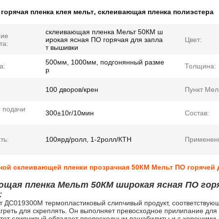
:
горячая пленка клея мельт
,
склеивающая пленка полиэстера
склеивающая пленка Мельт 50КМ ш
ние
ирокая ясная ПО горячая для запла
Цвет:
та:
т вышивки
500мм, 1000мм, подгонянный разме
а:
Толщина:
р
100 дворов/крен
Пункт Мел
 подачи
300±10г/10мин
Состав:
ть:
100ярд/ролл, 1-2ролл/КТН
Применен
ной склеивающей пленки прозрачная 50КМ Мельт ПО горячей 
ющая пленка Мельт 50КМ широкая ясная ПО гор
:
кт ДС019300М термопластиковый слипчивый продукт, соответствую
греть для скреплять. Он выполняет превосходное прилипание для вы
тот слипчивый обладает превосходным вашабилиты и с хорошими д