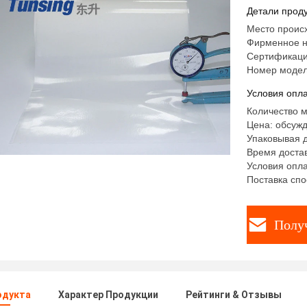
заплат в
Детали проду
Место проис
Фирменное н
Сертификаци
Номер моде
Условия опла
Количество м
Цена: обсуж
Упаковывая д
Время достав
Условия опла
Поставка спо
Полу
одукта
Характер Продукции
Рейтинги & Отзывы