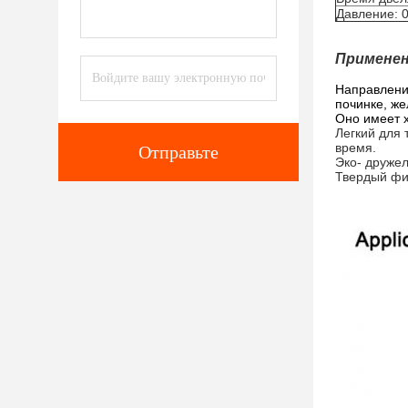
Давление: 0
Применен
Направление
починке, же
Оно имеет х
Легкий для 
время.
Отправьте
Эко- друже
Твердый фил