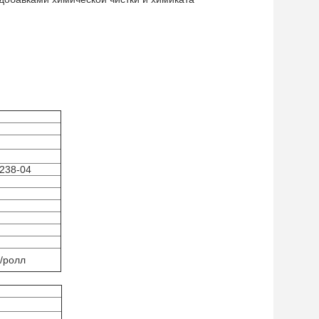
238-04
/ролл