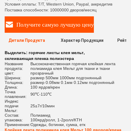
Условия оплаты: T/T, Western Union, Paypal, аккредитив
Поставка способности: 10000000 дворов/месяц
Получите самую лучшую цену
Детали Продукта
Характер Продукции
Рейти
Выделить:
горячие листы клея мельт
,
склеивающая пленка полиэстера
Название
Высококачественная горячая клейкая лента
продукта:
полиамида клея Мельт для ткани и ткани
цвет:
прозрачный
Ширина:
размер 500мм 1000мм подгонянный
Толщина:
размер 0.08мм 0.1мм 0.12мм подгонянный
Длина:
100 ярдов/крен
Точка
90℃-110℃
плавления:
Индекс
подачи
25±7г/10мин
Мельт:
Состав:
Полиамид
упаковка:
100ярд/ролл, 1-2ролл/КТН
Применение:
Одежды, ботинки, сумка, етк
Клейкая лента полиамида клея Мельт 100 дворов/крена