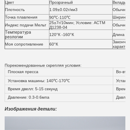
Цвет
Прозрачный
Вкладыш
Плотность
1.09±0.02г/км3
Обычная
Точка плавления
Ширина
90℃-110℃
25±7г/10мин; Условие: АСТМ
Индекс подачи Мельт
Обычная
Д1238-04
Температура
120°К -160°К
Длина
реологии
Закончен
Моя сопротивление
60°К
характер
Порекомендованные скрепляя условия:
Плоская пресса
Во-вто
Установка машины: 140℃-170℃
Устано
Время двелл: 5-15 секунд
Время 
Давление: 0.3-0.6мпа
Давлен
Изображения детали: