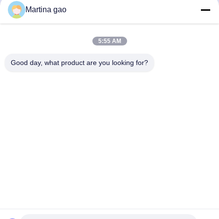
Получите самую
Получите самую
нижнего белья
Martina gao
лучшую цену
лучшую цену
5:55 AM
Good day, what product are you looking for?
Shenzhen Tunsing Plastic Products Co., Ltd.
ts02@tunsing.com.cn
86-755-8996-0062
Индустриальная зона Tunsing, деревня но. 28 Xiatian,
улица Longtian, район Pingshan, город Шэньчжэня,
провинция Гуандун, Китай
Качество Китая хорошее Горячая склеивающая пленка
Melt Поставщик. © авторского права 2018-2026 Shenzhen