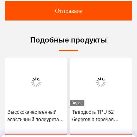
Отправьте
Подобные продукты
Видео
Высококачественный
Твердость TPU 52
эластичный полиуретан
берегов a горячая
3412 горячий плавит
плавит склеивающую
склеивающую пленку
пленку для безшовного