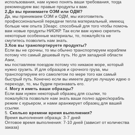
использования, нам нужно понять ваши требования, тогда
рекомендуем вас правые продукты к вам.
2.До вы принимаете ОЭМ или ОДМ?
Да, мы принимаем ОЭМ и ОДМ, мы изготовитель
профессиональной передачи тепла материальный, имеющ
больше чем опыта 10еарс. способный для того чтобы помочь
вам новые продукты НИОКР. Так если вам нужно скрепить
некоторые особенные материалы, то, пожалуйста не
смутитесь позволить нам знать.
3.Хов вы транспортируете продукты?
Если вы не срочны, то мы обычно транспортируем кораблем
потому что самый дешевый путь. Но для западной области
Азии,
мы поставляем поездом потому что никакое море, который
нужно грузить. И для образцов и срочного груза, мы
транспортируем его самолетом по мере того как самый
быстрый путь. Конечно если вы имеете другую лучшую идею о
переходе, то, мы будем признавать его.
4.
Могу я иметь ваши образцы?
Если вам нужен некоторый образец для ссылки, то
пожалуйста позвольте нам знать ваши полно адрес/корабль
режим с курьером, и нами аранжирует образец для вашей
ссылки.
5.
Сколько времени время выполнения?
Время выполнения образца: 3-7 дней
Оптовое время выполнения: 7-10 дней (зависит от количества
заказа)