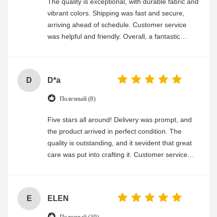
The quality is exceptional, with durable fabric and
vibrant colors. Shipping was fast and secure,
arriving ahead of schedule. Customer service
was helpful and friendly. Overall, a fantastic
experience
D
D*a
Полезный (8)
Five stars all around! Delivery was prompt, and
the product arrived in perfect condition. The
quality is outstanding, and it sevident that great
care was put into crafting it. Customer service
was friendly and efficient, ensuring a smooth and
enjoyable shopping experience.
E
ELEN
Полезный (30)