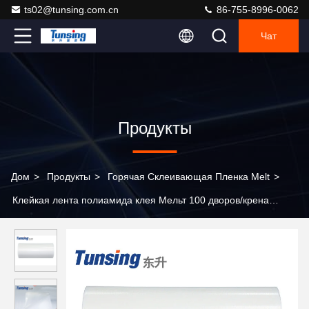
ts02@tunsing.com.cn
86-755-8996-0062
Чат
Продукты
Дом
>
Продукты
>
Горячая Склеивающая Пленка Melt
>
Клейкая лента полиамида клея Мельт 100 дворов/крена
горячая для ткани/ткани