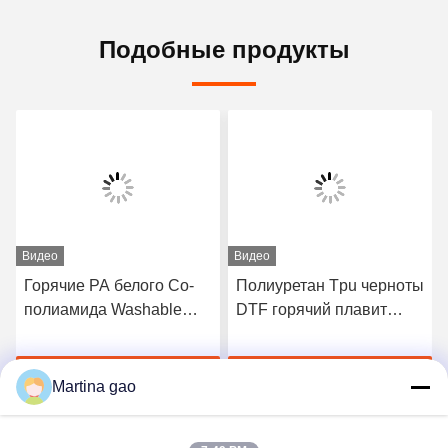
Подобные продукты
Видео
Видео
Горячие PA белого Со-
Полиуретан Tpu черноты
полиамида Washable
DTF горячий плавит
плавят порошок для
слипчивый порошок для
печатания передачи
печатания передачи
Получите самую
Получите самую
тепла
тепла
Martina gao
лучшую цену
лучшую цену