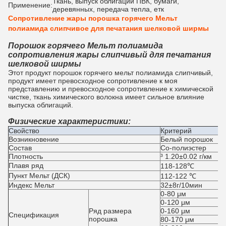
Ткань, выпуск облигаций ПВК, бумаги,
Применение:
деревянных, передача тепла, етк
Сопротивление жары порошка горячего Мельт
полиамида слипчивое для печатания шелковой ширмы
Порошок горячего Мельт полиамида
сопротивления жары слипчивый для печатания
шелковой ширмы
Этот продукт порошок горячего мельт полиамида слипчивый,
продукт имеет превосходное сопротивление к моя
представлению и превосходное сопротивление к химической
чистке, ткань химического волокна имеет сильное влияние
выпуска облигаций.
Физические характеристики:
Свойство
Критерий
Возникновение
Белый порошок
Состав
Со-полиэстер
Плотность
³ 1.20±0.02 г/км
Плавя ряд
118-128℃
Пункт Мельт (ДСК)
112-122 ℃
Индекс Мельт
32±8г/10мин
0-80 μм
0-120 μм
Ряд размера
0-160 μм
Спецификация
порошка
80-170 μм