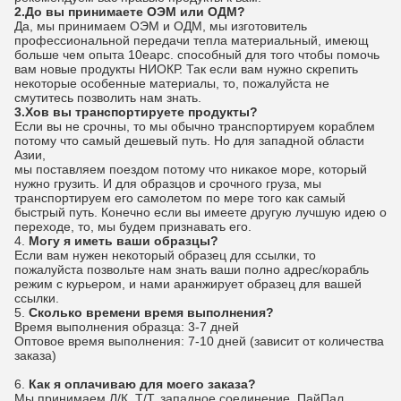
2.До вы принимаете ОЭМ или ОДМ?
Да, мы принимаем ОЭМ и ОДМ, мы изготовитель
профессиональной передачи тепла материальный, имеющ
больше чем опыта 10еарс. способный для того чтобы помочь
вам новые продукты НИОКР. Так если вам нужно скрепить
некоторые особенные материалы, то, пожалуйста не
смутитесь позволить нам знать.
3.Хов вы транспортируете продукты?
Если вы не срочны, то мы обычно транспортируем кораблем
потому что самый дешевый путь. Но для западной области
Азии,
мы поставляем поездом потому что никакое море, который
нужно грузить. И для образцов и срочного груза, мы
транспортируем его самолетом по мере того как самый
быстрый путь. Конечно если вы имеете другую лучшую идею о
переходе, то, мы будем признавать его.
4.
Могу я иметь ваши образцы?
Если вам нужен некоторый образец для ссылки, то
пожалуйста позвольте нам знать ваши полно адрес/корабль
режим с курьером, и нами аранжирует образец для вашей
ссылки.
5.
Сколько времени время выполнения?
Время выполнения образца: 3-7 дней
Оптовое время выполнения: 7-10 дней (зависит от количества
заказа)
6.
Как я оплачиваю для моего заказа?
Мы принимаем Л/К, Т/Т, западное соединение, ПайПал,