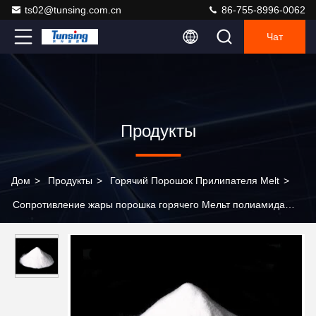
ts02@tunsing.com.cn
86-755-8996-0062
Чат
Продукты
Дом
>
Продукты
>
Горячий Порошок Прилипателя Melt
>
Сопротивление жары порошка горячего Мельт полиамида
слипчивое для печатания шелковой ширмы