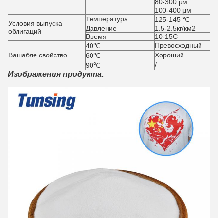
80-300 μм
100-400 μм
Температура
125-145 ℃
Условия выпуска
Давление
1.5-2.5кг/км2
облигаций
Время
10-15С
Превосходный
40℃
Вашабле свойство
Хороший
60℃
/
90℃
Изображения продукта: