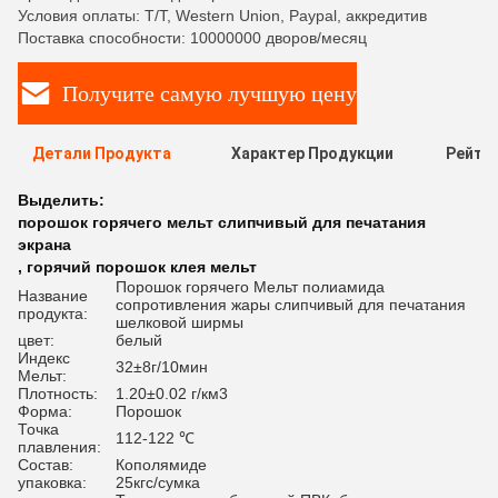
Условия оплаты: T/T, Western Union, Paypal, аккредитив
Поставка способности: 10000000 дворов/месяц
Получите самую лучшую цену
Детали Продукта
Характер Продукции
Рейти
Выделить:
порошок горячего мельт слипчивый для печатания
экрана
,
горячий порошок клея мельт
Порошок горячего Мельт полиамида
Название
сопротивления жары слипчивый для печатания
продукта:
шелковой ширмы
цвет:
белый
Индекс
32±8г/10мин
Мельт:
Плотность:
1.20±0.02 г/км3
Форма:
Порошок
Точка
112-122 ℃
плавления:
Состав:
Кополямиде
упаковка:
25кгс/сумка