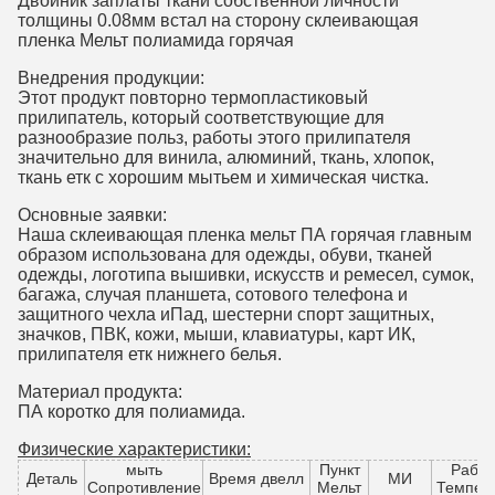
Двойник заплаты ткани собственной личности
толщины 0.08мм встал на сторону склеивающая
пленка Мельт полиамида горячая
Внедрения продукции:
Этот продукт повторно термопластиковый
прилипатель, который соответствующие для
разнообразие польз, работы этого прилипателя
значительно для винила, алюминий, ткань, хлопок,
ткань етк с хорошим мытьем и химическая чистка.
Основные заявки:
Наша склеивающая пленка мельт ПА горячая главным
образом использована для одежды, обуви, тканей
одежды, логотипа вышивки, искусств и ремесел, сумок,
багажа, случая планшета, сотового телефона и
защитного чехла иПад, шестерни спорт защитных,
значков, ПВК, кожи, мыши, клавиатуры, карт ИК,
прилипателя етк нижнего белья.
Материал продукта:
ПА коротко для полиамида.
Физические характеристики:
мыть
Пункт
Работ
Деталь
Время двелл
МИ
Сопротивление
Мельт
Темпер