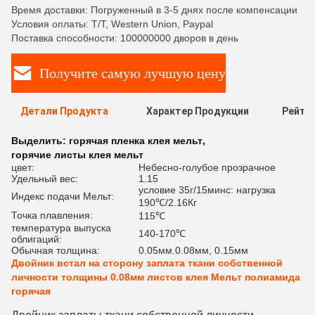
Время доставки: Погруженный в 3-5 днях после компенсации
Условия оплаты: T/T, Western Union, Paypal
Поставка способности: 100000000 дворов в день
Получите самую лучшую цену
Детали Продукта
Характер Продукции
Рейти
Выделить:
горячая пленка клея мельт
,
горячие листы клея мельт
цвет:
Небесно-голубое прозрачное
Удельный вес:
1.15
условие 35г/15минс: нагрузка
Индекс подачи Мельт:
190℃/2.16Кг
Точка плавления:
115℃
температура выпуска
140-170℃
облигаций:
Обычная толщина:
0.05мм.0.08мм, 0.15мм
Двойник встал на сторону заплата ткани собственной
личности толщины 0.08мм листов клея Мельт полиамида
горячая