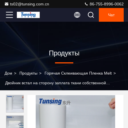
ts02@tunsing.com.cn
86-755-8996-0062
Чат
Продукты
Дом
>
Продукты
>
Горячая Склеивающая Пленка Melt
>
Двойник встал на сторону заплата ткани собственной
личности толщины 0.08мм листов клея Мельт полиамида
горячая