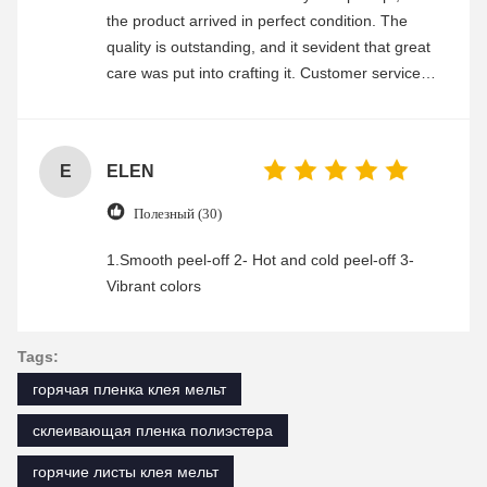
the product arrived in perfect condition. The
quality is outstanding, and it sevident that great
care was put into crafting it. Customer service
was friendly and efficient, ensuring a smooth and
enjoyable shopping experience.
E
ELEN
Полезный (30)
1.Smooth peel-off 2- Hot and cold peel-off 3-
Vibrant colors
Tags:
горячая пленка клея мельт
склеивающая пленка полиэстера
горячие листы клея мельт