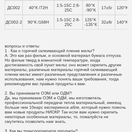
1:5-15С 2:8-
80°К
ДС002
40°К /72H
17±5г
120°К -
25С
-90°К
1:5-15С 2:8-
125°К
ДС002-2
90°К /168H
32±8г
140°К -
25С
-135°К
вопросы и ответы
1 .
Как о горячей склеивающей пленке мельт?
А: Это как раз фильм, и основной материал бумага отпуска.
Но фильм тверд в комнатной температуре, когда
достигаемость свой пункт мельт, оно может скрепить другие
материалы, различные материалы горячей склеивающей
пленки мельт имеет различные представления и различные
использования, нам нужно понять ваши требования, тогда
рекомендуем вас правые продукты к вам.
2.
Вы принимаете ОЭМ или ОДМ?
Да, мы принимаем ОЭМ и ОДМ, мы изготовитель
профессиональной передачи тепла материальный, имеющ
больше чем 10еарс експериенсе.абле, который нужно помочь
вам новые продукты НИОКР. Так если вам нужно скрепить
некоторые особенные материалы, то, пожалуйста не
смутитесь позволить нам знать.
3.
Как вы транспортируете продукты?