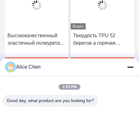
Видео
Высококачественный
Твердость TPU 52
эластичный полиуретан
берегов a горячая
3412 горячий плавит
плавит склеивающую
склеивающую пленку
пленку для безшовного
Получите самую
Получите самую
нижнего белья
Alice Chen
лучшую цену
лучшую цену
1:29 PM
Good day, what product are you looking for?
Shenzhen Tunsing Plastic Products Co., Ltd.
ts02@tunsing.com.cn
86-755-8996-0062