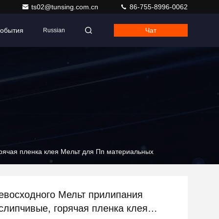
ts02@tunsing.com.cn
86-755-8996-0062
обытия
Чат
Russian
орячая пленка клея Мельт для Пп материальных
евосходного Мельт прилипания
 слипчивые, горячая пленка клея