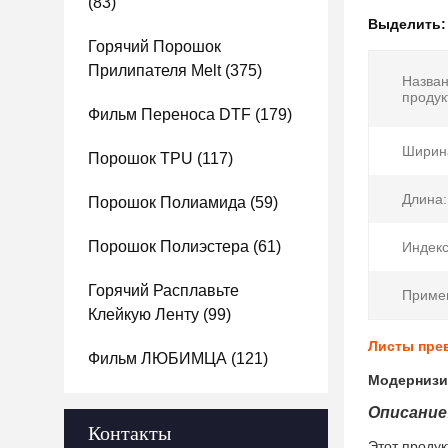
(83)
Выделить
Горячий Порошок
Прилипателя Melt
(375)
Назва
продук
Фильм Переноса DTF
(179)
Ширин
Порошок TPU
(117)
Длина:
Порошок Полиамида
(59)
Порошок Полиэстера
(61)
Индекс
Горячий Расплавьте
Приме
Клейкую Ленту
(99)
Листы прев
Фильм ЛЮБИМЦА
(121)
Модернизи
Описание
Контакты
Этот продук