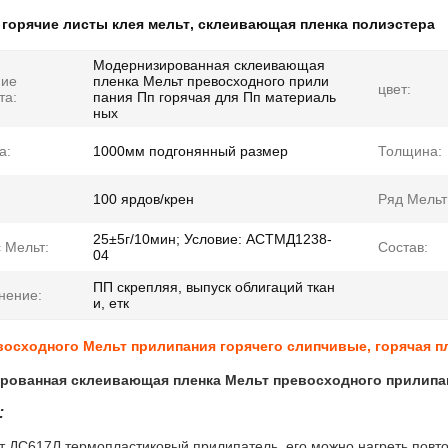
:
горячие листы клея мельт
,
склеивающая пленка полиэстера
Модернизированная склеивающая
ние
пленка Мельт превосходного прили
цвет:
та:
пания Пп горячая для Пп материаль
ных
а:
1000мм подгонянный размер
Толщина:
100 ярдов/крен
Ряд Мельт
25±5г/10мин; Условие: АСТМД1238-
 Мельт:
Состав:
04
ПП скрепляя, выпуск облигаций ткан
нение:
и, етк
осходного Мельт прилипания горячего слипчивые, горячая п
рованная склеивающая пленка Мельт превосходного прилипан
:
т ДС617Л термопластиковый прилипатель, его можно нагреть повт