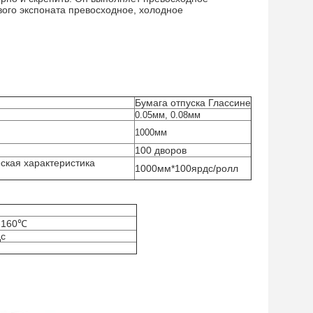
ого экспоната превосходное, холодное
Бумага отпуска Глассине
0.05мм, 0.08мм
1000мм
100 дворов
ская характеристика
1000мм*100ярдс/ролл
-160℃
дс