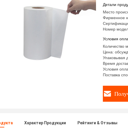
Мельт дл
Детали проду
Место проис
Фирменное н
Сертификаци
Номер модел
Условия опла
Количество м
Цена: обсуж
Упаковывая д
Время достав
Условия оплат
Поставка спо
Полу
одукта
Характер Продукции
Рейтинги & Отзывы