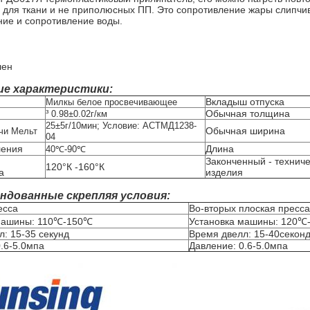
 для ткани и не приполюсных ПП. Это сопротивление жары слипчив
ние и сопротивление воды.
лен
ие характеристики:
Вкладыш отпуска
Милкы белое просвечивающее
Обычная толщина
³ 0.98±0.02г/км
25±5г/10мин; Условие: АСТМД1238-
Обычная ширина
чи Мельт
04
ления
Длина
40℃-90℃
Законченный - техниче
120°К -160°К
а
изделия
ндованные скрепляя условия:
есса
Во-вторых плоская пресса
машины: 110℃-150℃
Установка машины: 120℃
: 15-35 секунд
Время двелл: 15-40секон
.6-5.0мпа
Давление: 0.6-5.0мпа