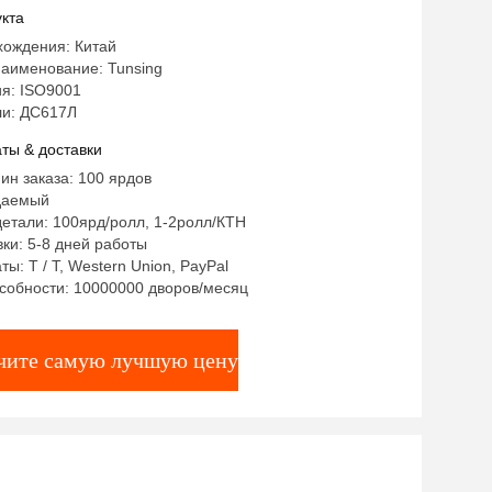
я Пп материальных
кта
хождения: Китай
аименование: Tunsing
я: ISO9001
и: ДС617Л
ты & доставки
ин заказа: 100 ярдов
даемый
етали: 100ярд/ролл, 1-2ролл/КТН
ки: 5-8 дней работы
ы: T / T, Western Union, PayPal
собности: 10000000 дворов/месяц
чите самую лучшую цену