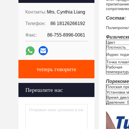
прилипание
сопротивле
Контакты:
Mrs. Cynthia Liang
Состав:
Телефон:
86 18126266192
Полипропи
Факс:
86-755-8996-0061
Физическ
Цвет
Плотность
Индекс пода
Точка плав
Рабочая
теперь говорите
температур
Порекоме
Плоская пр
Перешлите нас
Установка 
Время двелл
Давление: 0