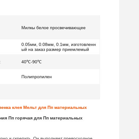
Милкы белое просвечивающее
0.05мм, 0.08мм, 0.1мм, изготовленн
ый на заказ размер приемлемый
:
40℃-90℃
Полипропилен
ленка клея Мельт для Пп материальных
ия Пп горячая для Пп материальных
орно и скрепить. Он выполняет превосходное