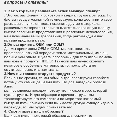
вопросы и ответы:
1. Как о горячем расплавьте склеивающую пленку?
: Это как раз фильм, и основной материал бумага отпуска. Но
фильм тверд в комнатной температуре, когда достигните свое
расплавьте пункт, он может скрепить другие материалы,
различные материалы горячего плавят склеивающую пленку
имеют различные представления и различные использования,
нам понимаем ваши требования, тогда рекомендуем вас
правые продукты к вам.
2.Do вы принять OEM или ODM?
Да, мы принимаем OEM и ODM, мы изготовитель
профессиональной передачи тепла материальный, имеющ
больше чем опыта 10years. способный для того чтобы помочь
вам новые продукты НИОКР. Так если вам нужно скрепить
некоторые особенные материалы, то, пожалуйста не
смутитесь позволить нам знать.
3.How вы транспортируете продукты?
Если вы не срочны, то мы обычно транспортируем кораблем
потому что самый дешевый путь. Но для западной области
Азии,
мы поставляем поездом потому что никакое море, который
нужно грузить. И для образцов и срочного груза, мы
транспортируем его самолетом по мере того как самый
быстрый путь. Конечно если вы имеете другую лучшую идею о
переходе, то, мы будем признавать его.
4.
Смог я иметь ваши образцы?
Если вам нужен некоторый образец для ссылки, то