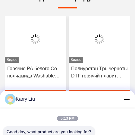
Видео
Видео
Горячие PA белого Со-
Полиуретан Tpu черноты
полиамида Washable
DTF горячий плавит
плавят порошок для
слипчивый порошок для
печатания передачи
печатания передачи
Получите самую
Получите самую
тепла
тепла
Karry Liu
лучшую цену
лучшую цену
5:13 PM
Good day, what product are you looking for?