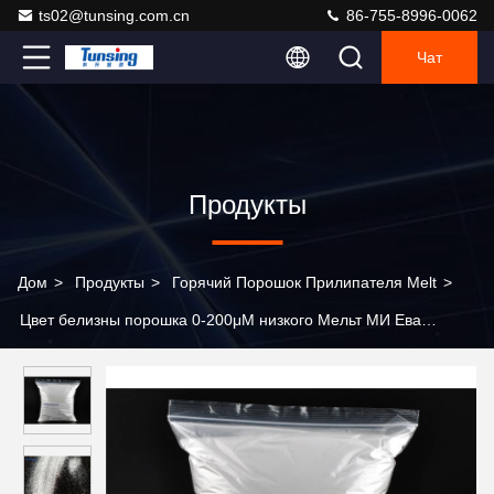
ts02@tunsing.com.cn
86-755-8996-0062
Чат
Продукты
Дом
>
Продукты
>
Горячий Порошок Прилипателя Melt
>
Цвет белизны порошка 0-200μМ низкого Мельт МИ Ева
горячего слипчивый для передачи тепла