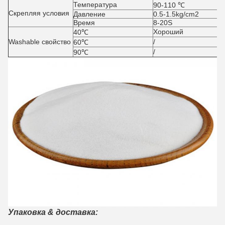
Температура
90-110 ℃
Скрепляя условия
Давление
0.5-1.5kg/cm2
Время
8-20S
Хороший
40℃
Washable свойство
/
60℃
/
90℃
Упаковка & доставка: