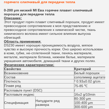
горячего слипчивый для передачи тепла
0-200 μm низкий MI Ева горячее плавит слипчивый
порошок для передачи тепла
Описание:
Этот продукт горяч плавит слипчивый порошок, продукт имеет
превосходное сопротивление к моя представлению и
превосходное сопротивление к химической чистке, ткань
химического волокна имеет сильное влияние выпуска
облигаций.
Область применения
:
DS230 имеет хорошую проницаемость воздуха, мягкое
чувство и высокую прочность корки. Оно широко использован
в коже, губке, не-сплетенной ткани, пенясь материале,
металле, материале ботинка, нижнем белье, материале
украшения автомобиля, домашней ткани и других полях.
Физические характеристики:
Свойство
Критерий
Возникновение
Белый порошок
Состав
сополимер ацетата э
Плотность
³ 0.93±0.02 g/cm
Плавя ряд
75-85 ℃
Расплавьте пункт (DSC)
/
Расплавьте индекс
16±2 g/10min
80-300 μm
Напудрите ряд
Спецификация
100-400 μm
размера
300-600 μm