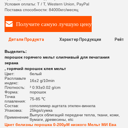
Условия оплаты: T / T, Western Union, PayPal
Поставка способности: 84000кгс/месяц
Получите самую лучшую цену
Детали Продукта
Характер Продукции
Рейти
Выделить:
порошок горячего мельт слипчивый для печатания
экрана
,
горячий порошок клея мельт
Цвет:
белый
Расплавьте
16±2 g/10min
индекс:
Плотность:
³ 0.93±0.02 g/cm
Форма:
порошок
Точка
75-85 ℃
плавления:
Состав:
сополимер ацетата этилен-винила
Упаковка:
25kgs/сумка
Выпуск облигаций передачи тепла, ткани, кожи,
Применение:
бумаги, древесины, etc
Цвет белизны порошка 0-200μМ низкого Мельт МИ Ева