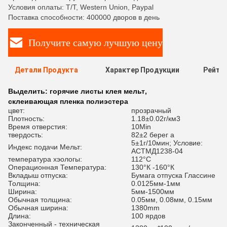
Условия оплаты: T/T, Western Union, Paypal
Поставка способности: 400000 дворов в день
Получите самую лучшую цену
Детали Продукта
Характер Продукции
Рейти
Выделить:
горячие листы клея мельт
,
склеивающая пленка полиэстера
цвет:
прозрачный
Плотность:
1.18±0.02г/км3
Время отверстия:
10Min
твердость:
82±2 берег а
5±1г/10мин; Условие:
Индекс подачи Мельт:
АСТМД1238-04
температура хэологы:
112°C
Операционная Температура:
130°К -160°К
Вкладыш отпуска:
Бумага отпуска Глассине
Толщина:
0.0125мм-1мм
Ширина:
5мм-1500мм
Обычная толщина:
0.05мм, 0.08мм, 0.15мм
Обычная ширина:
1380mm
Длина:
100 ярдов
Законченный - техническая