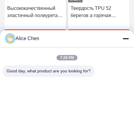
Высококачественный
Твердость TPU 52
эластичный полиуретан
берегов a горячая
3412 горячий плавит
плавит склеивающую
склеивающую пленку
пленку для безшовного
Получите самую
Получите самую
нижнего белья
Alice Chen
лучшую цену
лучшую цену
7:28 PM
Good day, what product are you looking for?
Shenzhen Tunsing Plastic Products Co., Ltd.
ts02@tunsing.com.cn
86-755-8996-0062
Индустриальная зона Tunsing, деревня но. 28 Xiatian,
улица Longtian, район Pingshan, город Шэньчжэня,
провинция Гуандун, Китай