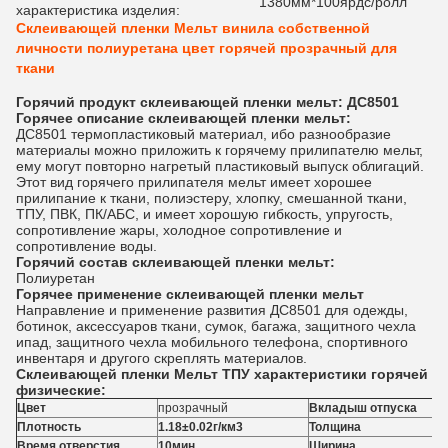
1380мм*100ярдс/ролл
характеристика изделия:
Склеивающей пленки Мельт винила собственной
личности полиуретана цвет горячей прозрачный для
ткани
Горячий продукт склеивающей пленки мельт: ДС8501
Горячее описание склеивающей пленки мельт:
ДС8501 термопластиковый материал, ибо разнообразие
материалы можно приложить к горячему прилипателю мельт,
ему могут повторно нагретый пластиковый выпуск облигаций.
Этот вид горячего прилипателя мельт имеет хорошее
прилипание к ткани, полиэстеру, хлопку, смешанной ткани,
ТПУ, ПВК, ПК/АБС, и имеет хорошую гибкость, упругость,
сопротивление жары, холодное сопротивление и
сопротивление воды.
Горячий
состав
склеивающей пленки мельт
:
Полиуретан
Горячее применение склеивающей пленки мельт
Направление и применение развития ДС8501 для одежды,
ботинок, аксессуаров ткани, сумок, багажа, защитного чехла
ипад, защитного чехла мобильного телефона, спортивного
инвентаря и другого скреплять материалов.
Склеивающей пленки Мельт ТПУ характеристики горячей
физические:
Цвет
прозрачный
Вкладыш отпуска
Плотность
1.18±0.02г/км3
Толщина
Время отверстия
10мин
Ширина