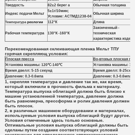
Твердость
82±2 берег а
Обычная толщина
5±1г/10мин;
Индекс подачи Мельт
Обычная ширина
Условие: АСТМД1238-04
112°К
Длина
Температура
реологии
Законченный -
Рабочая температура
130°К -160°К
техническая
характеристика издел
Порекомендованная склеивающая пленка Мельт ТПУ
горячая скрепляющ условия:
Плоская пресса
Во-вторых плоская пр
Установка машины: 120℃-140℃
Установка машины: 1
Время двелл: 5-15 секунд
Время двелл: 8-25сек
Давление: 0.3-0.6мпа
Давление: 0.3-0.6мпа
1, скрепляя температура и давление так же, как время,
который включили в прочность фильма к материалу.
Температура выпуска облигаций должна быть близко к
машине установленной температура, давление должна
быть равномерна, прессформа и ролик давления должен
быть плосок.
2, в различных машинном оборудовании и материалах,
используемые условия выпуска облигаций будут другое.
Условия отмеченные здесь только основные.
Оптимальные условия выпуска облигаций должны быть
сделаны путем создание соответствующих условий
конструкции для определенного аппликатиондамаге,