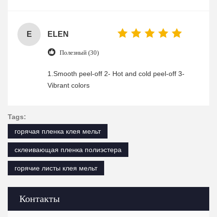
was friendly and efficient, ensuring a smooth and
enjoyable shopping experience.
E
ELEN
Полезный (30)
1.Smooth peel-off 2- Hot and cold peel-off 3-
Vibrant colors
Tags:
горячая пленка клея мельт
склеивающая пленка полиэстера
горячие листы клея мельт
Контакты