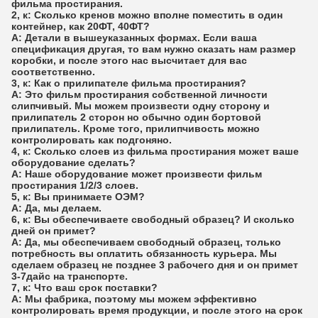
фильма простирания.
2, к: Сколько кренов можно вполне поместить в один
контейнер, как 20ФТ, 40ФТ?
А: Детали в вышеуказанных формах. Если ваша
спецификация другая, то вам нужно сказать нам размер
коробки, и после этого нас высчитает для вас
соответственно.
3, к: Как о прилипателе фильма простирания?
А: Это фильм простирания собственной личности
слипчивый. Мы можем произвести одну сторону и
прилипатель 2 сторон но обычно один бортовой
прилипатель. Кроме того, прилипчивость можно
контролировать как подгоняно.
4, к: Сколько слоев из фильма простирания может ваше
оборудование сделать?
А: Наше оборудование может произвести фильм
простирания 1/2/3 слоев.
5, к: Вы принимаете ОЭМ?
А: Да, мы делаем.
6, к: Вы обеспечиваете свободный образец? И сколько
дней он примет?
А: Да, мы обеспечиваем свободный образец, только
потребность вы оплатить обязанность курьера. Мы
сделаем образец не позднее 3 рабочего дня и он примет
3-7дайс на транспорте.
7, к: Что ваш срок поставки?
А: Мы фабрика, поэтому мы можем эффективно
контролировать время продукции, и после этого на срок