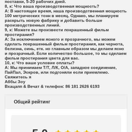
поставки, 5-20 рабочих дней.
8, к: Что ваша производственная мощность?
А: В настоящее время, наша производственная мощность
100 метрических тонн в месяц. Однако, мы планируем
раскрыть новую фабрику и добавить больше
производственных линий.
9, к: Можете вы произвести покрашенный фильм
простирания?
А: За исключением ясного и прозрачного, мы можем
сделать покрашенный фильм простирания, как чернота,
белизна, синь, етк. но главным образом мы делаем ясно
и прозрачный. Если количество большое, то мы сделаем
фильм простирания цвета для вас.
10, к: Что ваше условие оплаты?
А: Мы принимаем Т/Т, Л/К, О/А, западное соединение,
ПайПал, Эскров, или подгоняли если приемлемо.
Свяжитесь я
Аббы Зоу
Вхацапп & Вечат & телефон: 86 181 2626 6193
Общий рейтинг