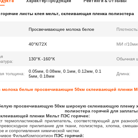
одукта
Характер Продукции
Рейтинги & Отзывы
:
горячие листы клея мельт
,
склеивающая пленка полиэстера
Просвечивающее молока белое
Плотность
40°К/72Х
МИ г/10ми
ая
130°К -160°К
Обычная 
атура:
0.05мм, 0.08мм, 0.1мм, 0.12мм, 0.1
ая толщина:
Длина:
5мм, 0.18мм
в молока белые просвечивающие 50км склеивающей пленки Ме
белую просвечивающую 50км широкую склеивающую пленку хо
полиэстера горячей для заплат
склеивающей пленки Мельт
ПЭС
горячее
:
кт термопластиковый прилипатель, соответствующий для разноо
превосходное прилипание для ткани, полиэстера, хлопка, смешан
е и сопротивления химической чистки.
чивое ФильмКомпоситион
ПЭС
горячий
: