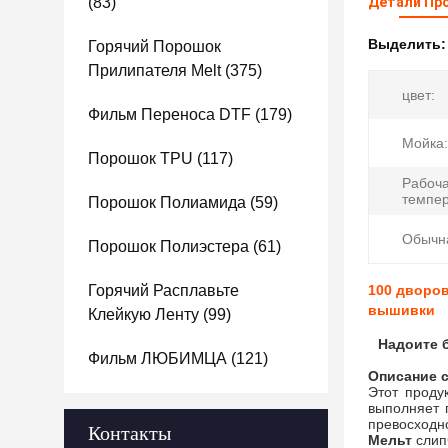
(83)
Детали Пр
Выделить
Горячий Порошок
Прилипателя Melt
(375)
цвет:
Фильм Переноса DTF
(179)
Мойка:
Порошок TPU
(117)
Рабоч
темпер
Порошок Полиамида
(59)
Обычн
Порошок Полиэстера
(61)
Горячий Расплавьте
100 дворо
вышивки
Клейкую Ленту
(99)
Надоите 
Фильм ЛЮБИМЦА
(121)
Описание
Этот проду
выполняет 
превосходно
Контакты
Мельт
слип