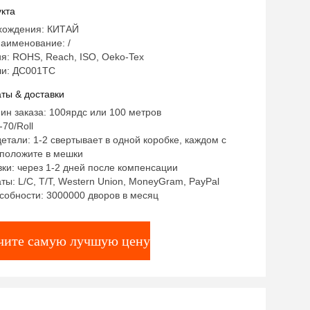
 широко для заплаты вышивки
кта
хождения: КИТАЙ
аименование: /
я: ROHS, Reach, ISO, Oeko-Tex
и: ДС001ТС
ты & доставки
ин заказа: 100ярдс или 100 метров
70/Roll
етали: 1-2 свертывает в одной коробке, каждом с
положите в мешки
ки: через 1-2 дней после компенсации
ты: L/C, T/T, Western Union, MoneyGram, PayPal
собности: 3000000 дворов в месяц
чите самую лучшую цену