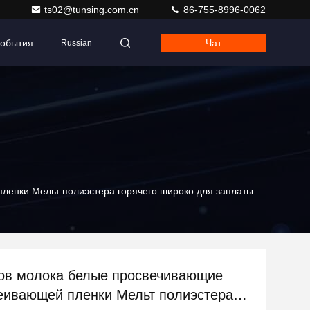
ts02@tunsing.com.cn
86-755-8996-0062
обытия
Чат
Russian
ленки Мельт полиэстера горячего широко для заплаты
ов молока белые просвечивающие
еивающей пленки Мельт полиэстера