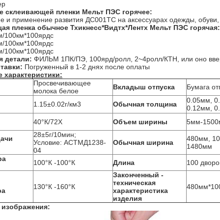
ер
е
склеивающей пленки Мельт
ПЭС
горячее
:
е и применение развития ДС001ТС на аксессуарах одежды, обуви, 
ая пленка
обычное Тхикнесс*Видтх*Лентх
Мельт
ПЭС
горячая
:
м/100км*100ярдс
м/100км*100ярдс
м/100км*100ярдс
я детали:
ФИЛЬМ 1ПК/ПЭ, 100ярд/ролл, 2~4ролл/КТН, или оно вве
тавки:
Погруженный в 1-2 днях после оплаты
 характеристики:
Просвечивающее
Вкладыш отпуска
Бумага от
молока белое
0.05мм, 0
1.15±0.02г/км3
Обычная толщина
0.12мм, 0
40°К/72Х
Объем ширины
5мм-1500
28±5г/10мин;
дачи
480мм, 1
Условие: АСТМД1238-
Обычная ширина
1480мм
04
ра
100°К -100°К
Длина
100 дворо
Законченный -
техническая
130°К -160°К
480мм*10
ра
характеристика
изделия
 изображения: