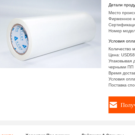
горячего
Детали проду
Место проис
Фирменное н
Сертификаци
Номер модел
Условия опла
Количество м
Цена: USD58-
Упаковывая д
черными ПП 
Время достав
Условия опла
Поставка спо
Полу