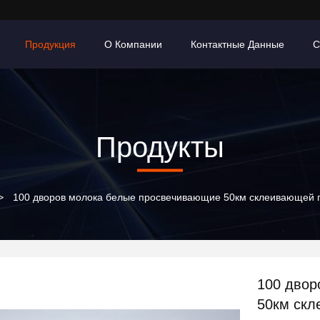
Продукция
О Компании
Контактные Данные
С
Продукты
>
100 дворов молока белые просвечивающие 50км склеивающей п
100 двор
50км скл