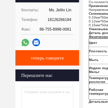
Со-полиэст
Применени
Направлени
Контакты:
Ms. Jellin Lin
Склеивающ
0.10мм*50к
Телефон:
18126266184
0.12мм*50к
0.15мм*50к
Упаковыва
Факс:
86-755-8996-0061
Деталь дос
Физические
Цвет
Плотность
теперь говорите
Мыть
Индекс по
Мельт
Перешлите нас
Температу
реологии
Рабочая
температу
Детальные