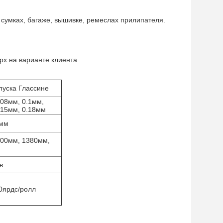
сумках, багаже, вышивке, ремеслах прилипателя.
рх на варианте клиента
пуска Глассине
.08мм, 0.1мм,
.15мм, 0.18мм
мм
000мм, 1380мм,
в
0ярдс/ролл