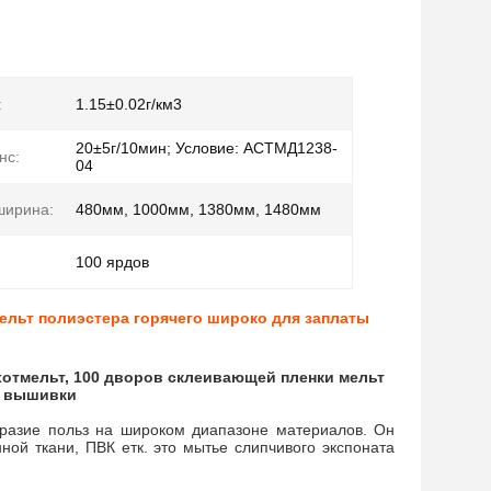
:
1.15±0.02г/км3
20±5г/10мин; Условие: АСТМД1238-
нс:
04
ширина:
480мм, 1000мм, 1380мм, 1480мм
100 ярдов
льт полиэстера горячего широко для заплаты
тмельт, 100 дворов склеивающей пленки мельт
ы вышивки
бразие польз на широком диапазоне материалов. Он
ной ткани, ПВК етк. это мытье слипчивого экспоната