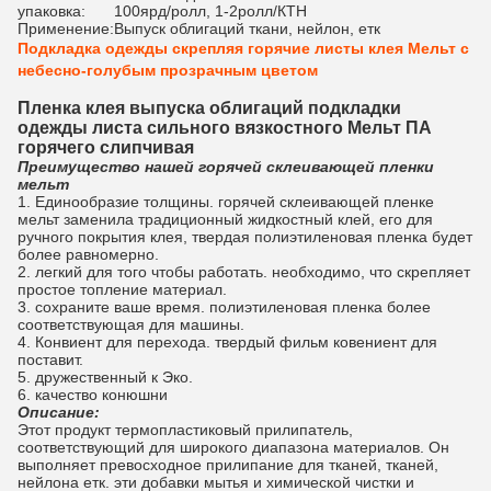
упаковка:
100ярд/ролл, 1-2ролл/КТН
Применение:
Выпуск облигаций ткани, нейлон, етк
Подкладка одежды скрепляя горячие листы клея Мельт с
небесно-голубым прозрачным цветом
Пленка клея выпуска облигаций подкладки
одежды листа сильного вязкостного Мельт ПА
горячего слипчивая
Преимущество нашей горячей склеивающей пленки
мельт
1.
Единообразие толщины. горячей склеивающей пленке
мельт заменила традиционный жидкостный клей, его для
ручного покрытия клея, твердая полиэтиленовая пленка будет
более равномерно.
2. легкий для того чтобы работать. необходимо, что скрепляет
простое топление материал.
3. сохраните ваше время. полиэтиленовая пленка более
соответствующая для машины.
4. Конвиент для перехода. твердый фильм ковениент для
поставит.
5. дружественный к Эко.
6. качество конюшни
Описание:
Этот продукт термопластиковый прилипатель,
соответствующий для широкого диапазона материалов. Он
выполняет превосходное прилипание для тканей, тканей,
нейлона етк. эти добавки мытья и химической чистки и