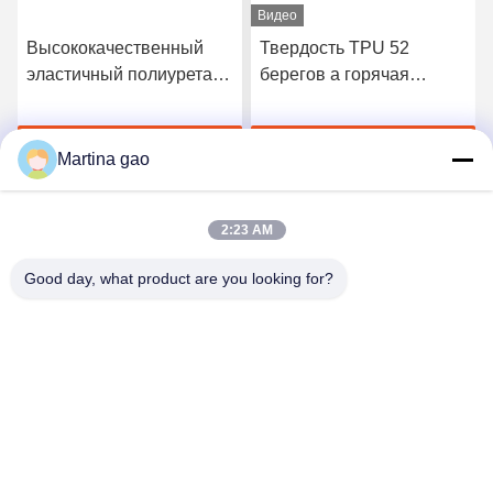
Видео
Высококачественный
Твердость TPU 52
эластичный полиуретан
берегов a горячая
3412 горячий плавит
плавит склеивающую
склеивающую пленку
пленку для безшовного
Получите самую
Получите самую
нижнего белья
Martina gao
лучшую цену
лучшую цену
2:23 AM
Good day, what product are you looking for?
Shenzhen Tunsing Plastic Products Co., Ltd.
ts02@tunsing.com.cn
86-755-8996-0062
Индустриальная зона Tunsing, деревня но. 28 Xiatian,
улица Longtian, район Pingshan, город Шэньчжэня,
провинция Гуандун, Китай