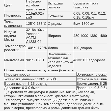
Небесно-
Вкладыш
Бумага отпуска
Цвет
голубое
отпуска
Глассине
прозрачное
1.15±0.02г/
0,05, 0,08, 0,1, 0,12,
Плотность
Толщина
км3
0,15, 0.18мм
Точка
125℃-135℃
С рядом
5мм-1500мм
плавления
32±8г/10мин;
Индекс
Условие:
подачи
Ширина
480,1000,1380,1480мм
АСТМ
Мельт
Д1238-04
Температура
140°К -170°К
Длина
100 дворов
реологии
Законченный -
техническая
Мыть/время
90°К /168H
48км*100ярдс/ролл
характеристика
изделия
Порекомендованные скрепляя условия:
Плоская пресса
Во-вторых плоская п
Установка машины: 130℃-150℃
Установка машины:
Время двелл: 5-15 секунд
Время двелл: 8-25се
Давление: 0.3-0.6мпа
Давление: 0.3-0.6мп
1, скрепляя температура и давление так же, как время,
который включили в прочность фильма к материалу.
Температура выпуска облигаций должна быть близко к
машине установленной температура, давление должна быть
равномерна, прессформа и ролик давления должен быть