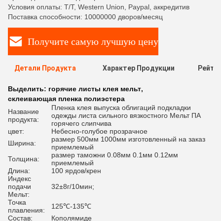
Условия оплаты: T/T, Western Union, Paypal, аккредитив
Поставка способности: 10000000 дворов/месяц
Получите самую лучшую цену
Детали Продукта
Характер Продукции
Рейти
Выделить:
горячие листы клея мельт
,
склеивающая пленка полиэстера
Пленка клея выпуска облигаций подкладки
Название
одежды листа сильного вязкостного Мельт ПА
продукта:
горячего слипчива
цвет:
Небесно-голубое прозрачное
размер 500мм 1000мм изготовленный на заказ
Ширина:
приемлемый
размер таможни 0.08мм 0.1мм 0.12мм
Толщина:
приемлемый
Длина:
100 ярдов/крен
Индекс
подачи
32±8г/10мин;
Мельт:
Точка
125℃-135℃
плавления:
Состав:
Кополямиде