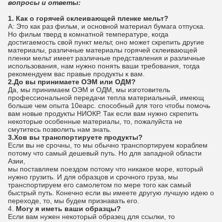
вопросы и ответы:
1. Как о горячей склеивающей пленке мельт?
А: Это как раз фильм, и основной материал бумага отпуска.
Но фильм тверд в комнатной температуре, когда
достигаемость свой пункт мельт, оно может скрепить другие
материалы, различные материалы горячей склеивающей
пленки мельт имеет различные представления и различные
использования, нам нужно понять ваши требования, тогда
рекомендуем вас правые продукты к вам.
2.До вы принимаете ОЭМ или ОДМ?
Да, мы принимаем ОЭМ и ОДМ, мы изготовитель
профессиональной передачи тепла материальный, имеющ
больше чем опыта 10еарс. способный для того чтобы помочь
вам новые продукты НИОКР. Так если вам нужно скрепить
некоторые особенные материалы, то, пожалуйста не
смутитесь позволить нам знать.
3.Хов вы транспортируете продукты?
Если вы не срочны, то мы обычно транспортируем кораблем
потому что самый дешевый путь. Но для западной области
Азии,
мы поставляем поездом потому что никакое море, который
нужно грузить. И для образцов и срочного груза, мы
транспортируем его самолетом по мере того как самый
быстрый путь. Конечно если вы имеете другую лучшую идею о
переходе, то, мы будем признавать его.
4.
Могу я иметь ваши образцы?
Если вам нужен некоторый образец для ссылки, то