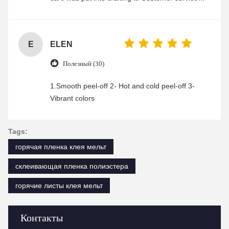
was friendly and efficient, ensuring a smooth and
enjoyable shopping experience.
E
ELEN
Полезный (30)
1.Smooth peel-off 2- Hot and cold peel-off 3-
Vibrant colors
Tags:
горячая пленка клея мельт
склеивающая пленка полиэстера
горячие листы клея мельт
Контакты