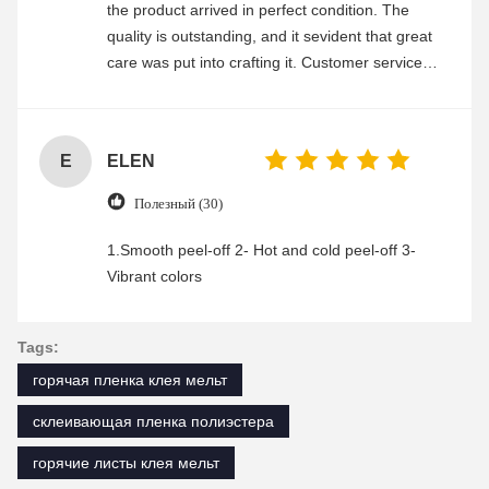
the product arrived in perfect condition. The
quality is outstanding, and it sevident that great
care was put into crafting it. Customer service
was friendly and efficient, ensuring a smooth and
enjoyable shopping experience.
E
ELEN
Полезный (30)
1.Smooth peel-off 2- Hot and cold peel-off 3-
Vibrant colors
Tags:
горячая пленка клея мельт
склеивающая пленка полиэстера
горячие листы клея мельт