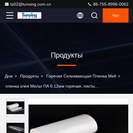
ts02@tunsing.com.cn
86-755-8996-0062
Чат
Продукты
Дом
>
Продукты
>
Горячая Склеивающая Пленка Melt
>
пленка клея Мельт ПА 0.12мм горячая, листы
термопластикового Мельт нейлона горячего слипчивые для
ткани