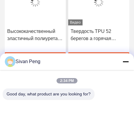
Видео
Высококачественный
Твердость TPU 52
эластичный полиуретан
берегов a горячая
3412 горячий плавит
плавит склеивающую
склеивающую пленку
пленку для безшовного
Получите самую
Получите самую
нижнего белья
Sivan Peng
лучшую цену
лучшую цену
2:34 PM
Good day, what product are you looking for?
Shenzhen Tunsing Plastic Products Co., Ltd.
ts02@tunsing.com.cn
86-755-8996-0062