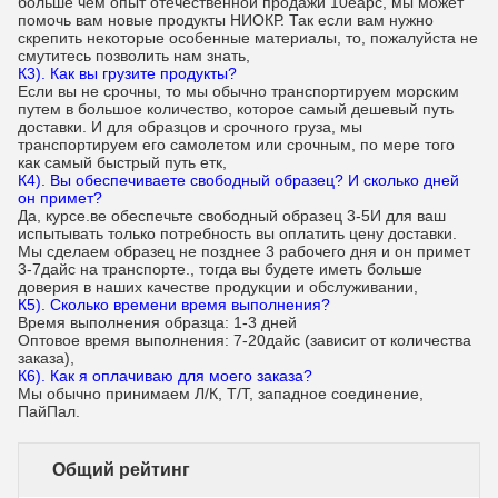
больше чем опыт отечественной продажи 10еарс, мы может
помочь вам новые продукты НИОКР. Так если вам нужно
скрепить некоторые особенные материалы, то, пожалуйста не
смутитесь позволить нам знать,
К3). Как вы грузите продукты?
Если вы не срочны, то мы обычно транспортируем морским
путем в большое количество, которое самый дешевый путь
доставки. И для образцов и срочного груза, мы
транспортируем его самолетом или срочным, по мере того
как самый быстрый путь етк,
К4). Вы обеспечиваете свободный образец? И сколько дней
он примет?
Да, курсе.ве обеспечьте свободный образец 3-5И для ваш
испытывать только потребность вы оплатить цену доставки.
Мы сделаем образец не позднее 3 рабочего дня и он примет
3-7дайс на транспорте., тогда вы будете иметь больше
доверия в наших качестве продукции и обслуживании,
К5). Сколько времени время выполнения?
Время выполнения образца: 1-3 дней
Оптовое время выполнения: 7-20дайс (зависит от количества
заказа),
К6). Как я оплачиваю для моего заказа?
Мы обычно принимаем Л/К, Т/Т, западное соединение,
ПайПал.
Общий рейтинг