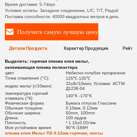
Время доставки: 5-7days
Условия оплаты: Западное соединение, L/C, T/T, Paypal
Поставка способности: 40000 квадратных метров в день
Получите самую лучшую цену
Детали Продукта
Характер Продукции
Рейти
Выделить:
горячая пленка клея мельт
,
склеивающая пленка полиэстера
цвет:
Небесно-голубое прозрачное
Точка плавления (°C):
125℃-135℃
32±8г/10мин; Условие: АСТМ
индекс мельт (г/10мин):
Д1238-04
температура горячий
140°К -170°К
отжимать (°К):
Физическая форма:
Бумага отпуска Глассине
Обычная толщина:
0.10мм, 0.12мм
Обычная ширина:
50mm, 100mm
Длина:
100 ярдов
Плотность:
³ 1.15±0.02г/км
Моя устойчивое время:
90°К /168H
пленка клея Мельт ПА 0.12мм горячая, листы