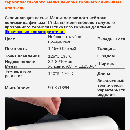
термопластикового Мельт нейлона горячего слипчивые
для ткани
Склеивающая пленка Мельт слипчивого нейлона
полиамида фильма ПА Шэньчжэня небесно-голубого
прозрачного термопластикового горячая для ткани
Физические характеристики:
Небесно-голубое
Цвет
Вкладыш отпус
прозрачное
Плотность
1.15±0.02г/км3
Толщина
Точка плавления
С рядом
125℃-135℃
Индекс подачи
32±8г/10мин;
Ширина
Мельт
Условие: АСТМ Д1238-04
Температура
140°К -170°К
Длина
реологии
Законченный -
техническая
Мыть/время
90°К /168H
характеристика
изделия