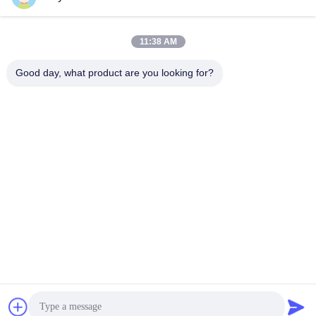
ТПУ с горячим плавлением
ТПУ с горячим плавлением
胶膜
胶膜
February 08, 2026
May 09, 2025
11:38 AM
Good day, what product are you looking for?
00:44
00:44
DS0262
DS220
胶膜
胶粉
April 10, 2025
November 25, 2021
00:44
00:46
DS220B DTF Черный порошок
DS1701 ПЭТ-пленка для
трансферной печати для
胶粉
цифровой печати
打印膜
June 17, 2022