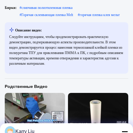
Бирки:
#
слипчивая полиэтиленовая пленка
#
Горячая склеивающая пленка Melt
#
горячая пленка клея мельт
Описание видео:
Следуйте инструкциям, чтобы продемонстрировать практическую
демонстрацию, подчеркивающую аспекты производительности. В этом
видео демонстрируется процесс нанесения термоплавкой клейкой пленки из
полиуретана ТПУ для приклеивания ПММА к ПК, с подробным описанием
температуры активации, времени отверждения и характеристик адгезии к
различным материалам.
Родственные Видео
00:43
00:44
Karry Liu
Плоски для склеивания пленки из
Плоски для склеивания пленки из