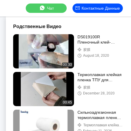
Чат
Контактные Данные
Родственные Видео
DS019100R
Пленочный клей-
расплав для
胶膜
вышивальных нашивок
August 18, 2020
00:30
Термоплавкая клейкая
пленка ТПУ для
бесшовного нижнего
胶膜
белья
December 28, 2020
00:45
Сильноадгезионная
термоплавкая пленка
для текстиля
Термоплавкая клейкая
пленка ТПУ