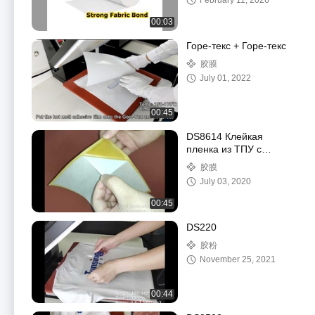
February 11, 2026
00:03
Горе-текс + Горе-текс
胶膜
July 01, 2022
00:45
DS8614 Клейкая
пленка из ТПУ с
горячим плавлением
胶膜
July 03, 2020
00:45
DS220
胶粉
November 25, 2021
00:44